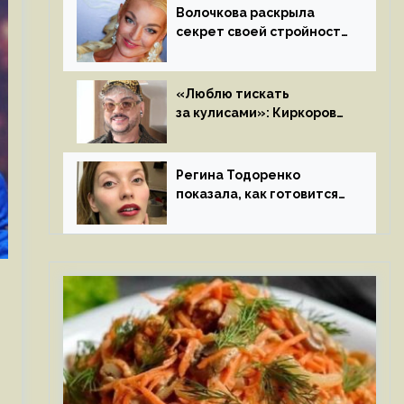
Волочкова раскрыла
секрет своей стройности:
«Частые, мощные,
страстные…»
«Люблю тискать
за кулисами»: Киркоров
признался в чувствах
к молодой особе
Регина Тодоренко
показала, как готовится
к рождению третьего
ребенка