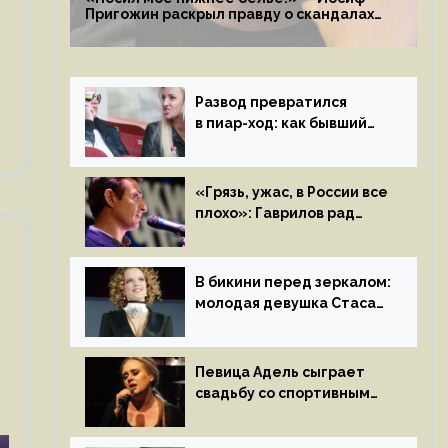
Пригожин раскрыл правду о скандалах
с мужем своей экс-жены
Развод превратился
в пиар-ход: как бывший
муж помог Бузовой стать
популярной
«Грязь, ужас, в России все
плохо»: Гаврилов рад
отъезду из страны
иноагентов
В бикини перед зеркалом:
молодая девушка Стаса
Пьехи показала тело
на камеру
Певица Адель сыграет
свадьбу со спортивным
агентом Ричем Полом
этим летом