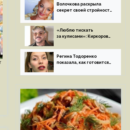
Волочкова раскрыла
секрет своей стройности:
«Частые, мощные,
страстные…»
«Люблю тискать
за кулисами»: Киркоров
признался в чувствах
к молодой особе
Регина Тодоренко
т
показала, как готовится
к рождению третьего
ребенка