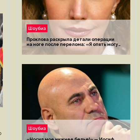
Шоубиз
Проклова раскрыла детали операции
на ноге после перелома: «Я опять могу
ходить»
m
Шоубиз
о
«Носил мое нижнее белье!» — Иосиф