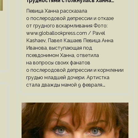
трудностями столкнулась Ханна
после родов
Певица Ханна рассказала
о послеродовой депрессии и отказе
от грудного вскармливания Фото:
www.globallookpress.com / Pavel
Kashaev, Павел Кашаев Певица Анна
Иванова, выступающая под
псевдонимом Ханна, ответила
на вопросы своих фанатов
о послеродовой депрессии и кормлении
грудью младшей дочери. Артистка
стала дважды мамой 9 февраля.…