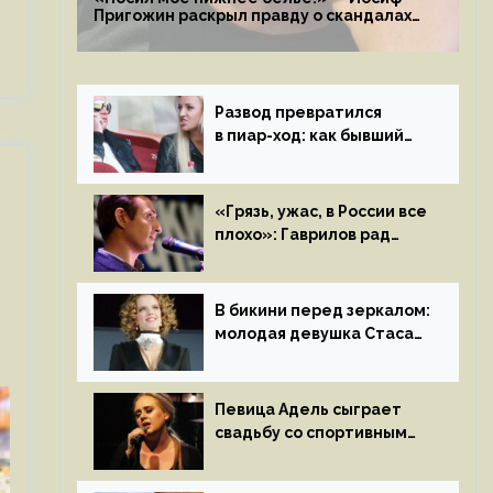
Пригожин раскрыл правду о скандалах
с мужем своей экс-жены
Развод превратился
в пиар-ход: как бывший
муж помог Бузовой стать
популярной
«Грязь, ужас, в России все
плохо»: Гаврилов рад
отъезду из страны
иноагентов
В бикини перед зеркалом:
молодая девушка Стаса
Пьехи показала тело
на камеру
Певица Адель сыграет
свадьбу со спортивным
агентом Ричем Полом
этим летом