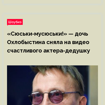
Шоубиз
«Сюськи-мусюськи!» — дочь
Охлобыстина сняла на видео
счастливого актера-дедушку