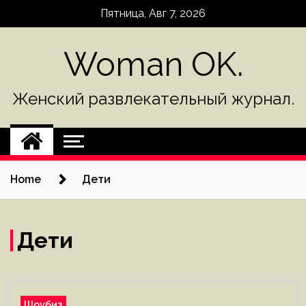
Skip
Пятница, Авг 7, 2026
to
content
Woman OK.
Женский развлекательный журнал.
Home
Дети
Дети
Шоубиз