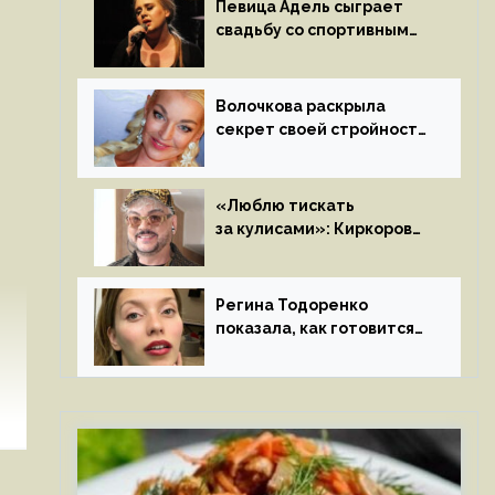
Певица Адель сыграет
свадьбу со спортивным
агентом Ричем Полом
этим летом
Волочкова раскрыла
секрет своей стройности:
«Частые, мощные,
страстные…»
«Люблю тискать
за кулисами»: Киркоров
признался в чувствах
к молодой особе
Регина Тодоренко
показала, как готовится
к рождению третьего
ребенка