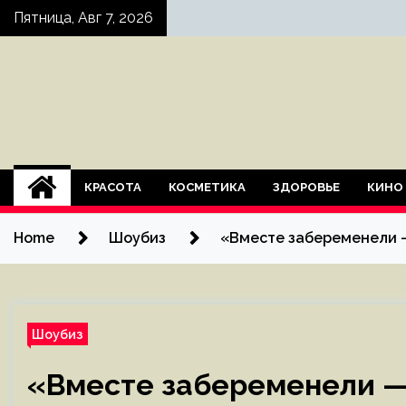
Skip
Пятница, Авг 7, 2026
to
content
КРАСОТА
КОСМЕТИКА
ЗДОРОВЬЕ
КИНО
Home
Шоубиз
«Вместе забеременели —
Шоубиз
«Вместе забеременели —