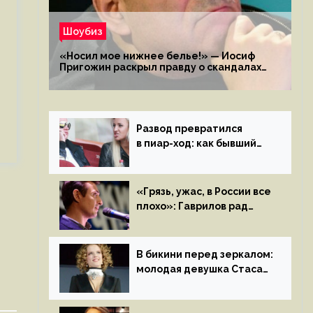
Шоубиз
«Носил мое нижнее белье!» — Иосиф
Пригожин раскрыл правду о скандалах
с мужем своей экс-жены
Развод превратился
в пиар-ход: как бывший
муж помог Бузовой стать
популярной
«Грязь, ужас, в России все
плохо»: Гаврилов рад
отъезду из страны
иноагентов
В бикини перед зеркалом:
молодая девушка Стаса
Пьехи показала тело
на камеру