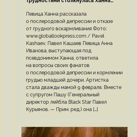
трудностями столкнулась Ханна
после родов
Певица Ханна рассказала
о послеродовой депрессии и отказе
от грудного вскармливания Фото:
www.globallookpress.com / Pavel
Kashaev, Павел Кашаев Певица Анна
Иванова, выступающая под
.
псевдонимом Ханна, ответила
на вопросы своих фанатов
о послеродовой депрессии и кормлении
грудью младшей дочери. Артистка
стала дважды мамой 9 февраля. Вместе
с супругом Пашу (Генеральный
директор лейбла Black Star Павел
Курьянов. — Прим. ред.) она […]