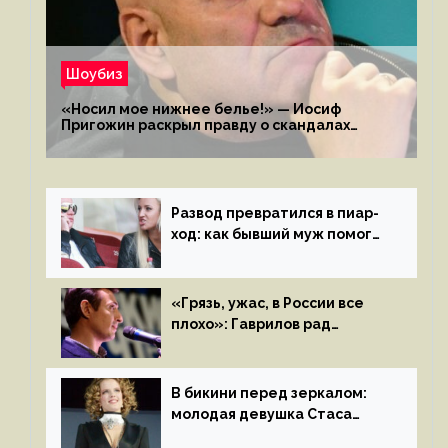
Шоубиз
«Носил мое нижнее белье!» — Иосиф
Пригожин раскрыл правду о скандалах
с мужем своей экс-жены
Развод превратился в пиар-
ход: как бывший муж помог
Бузовой стать популярной
«Грязь, ужас, в России все
плохо»: Гаврилов рад
отъезду из страны
иноагентов
В бикини перед зеркалом:
молодая девушка Стаса
Пьехи показала тело