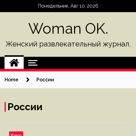
Skip
Понедельник, Авг 10, 2026
to
content
Woman OK.
Женский развлекательный журнал.
Home
России
России
Кино