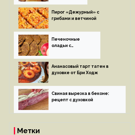
Пирог «Дежурный» с
грибами и ветчиной
Печеночные
оладьи с
яблоками
Ананасовый тарт татен в
духовке от Бри Ходж
Свиная вырезка в беконе:
рецепт с духовкой
Метки