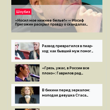
Шоубиз
«Носил мое нижнее белье!» — Иосиф
Пригожин раскрыл правду о скандалах
с мужем своей экс-жены
Развод превратился в пиар-
ход: как бывший муж помог
Бузовой стать популярной
«Грязь, ужас, в России все
плохо»: Гаврилов рад
отъезду из страны
иноагентов
В бикини перед зеркалом:
молодая девушка Стаса
Пьехи показала тело
на камеру