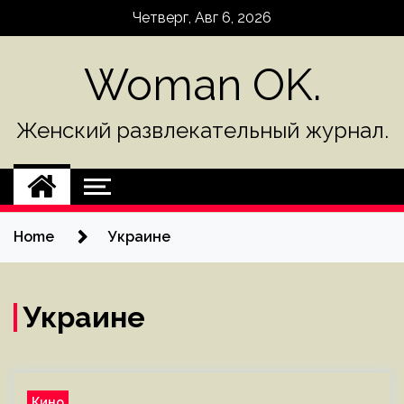
Skip
Четверг, Авг 6, 2026
to
content
Woman OK.
Женский развлекательный журнал.
Home
Украине
Украине
Кино