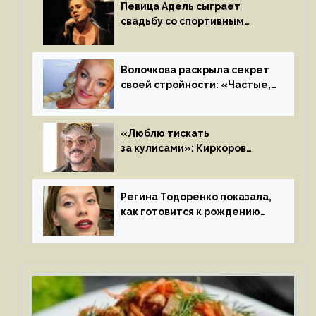
Певица Адель сыграет
свадьбу со спортивным
агентом Ричем Полом этим
летом
Волочкова раскрыла секрет
своей стройности: «Частые,
мощные, страстные…»
«Люблю тискать
за кулисами»: Киркоров
признался в чувствах
к молодой особе
Регина Тодоренко показала,
как готовится к рождению
третьего ребенка