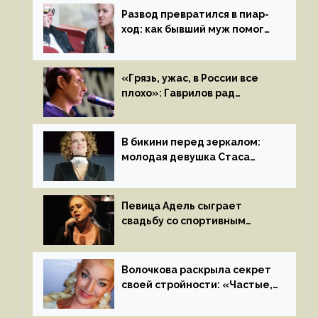
Развод превратился в пиар-
ход: как бывший муж помог
Бузовой стать популярной
«Грязь, ужас, в России все
плохо»: Гаврилов рад
отъезду из страны
иноагентов
В бикини перед зеркалом:
молодая девушка Стаса
Пьехи показала тело
на камеру
Певица Адель сыграет
свадьбу со спортивным
агентом Ричем Полом этим
летом
Волочкова раскрыла секрет
своей стройности: «Частые,
мощные, страстные…»