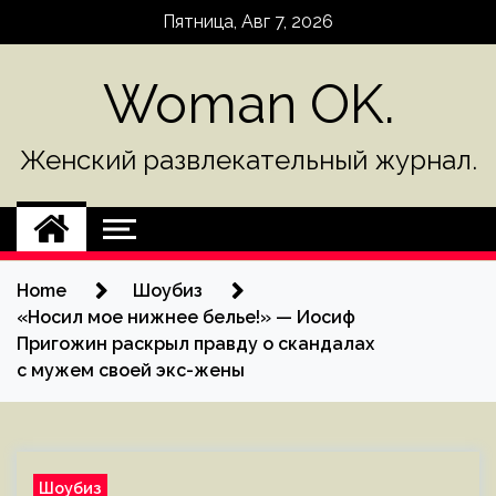
Skip
Пятница, Авг 7, 2026
to
content
Woman OK.
Женский развлекательный журнал.
Home
Шоубиз
«Носил мое нижнее белье!» — Иосиф
Пригожин раскрыл правду о скандалах
с мужем своей экс-жены
Шоубиз