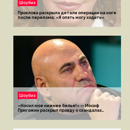
Шоубиз
Проклова раскрыла детали операции на ноге
после перелома: «Я опять могу ходить»
Шоубиз
«Носил мое нижнее белье!» — Иосиф
Пригожин раскрыл правду о скандалах
с мужем своей экс-жены