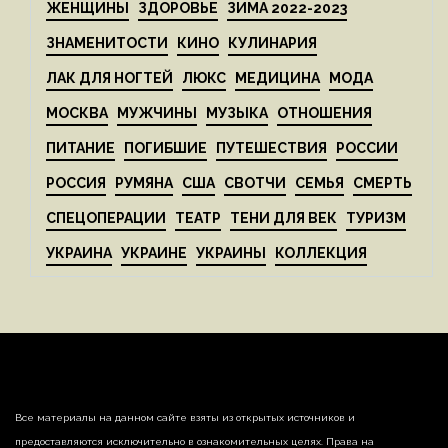
ЖЕНЩИНЫ
ЗДОРОВЬЕ
ЗИМА 2022-2023
ЗНАМЕНИТОСТИ
КИНО
КУЛИНАРИЯ
ЛАК ДЛЯ НОГТЕЙ
ЛЮКС
МЕДИЦИНА
МОДА
МОСКВА
МУЖЧИНЫ
МУЗЫКА
ОТНОШЕНИЯ
ПИТАНИЕ
ПОГИБШИЕ
ПУТЕШЕСТВИЯ
РОССИИ
РОССИЯ
РУМЯНА
США
СВОТЧИ
СЕМЬЯ
СМЕРТЬ
СПЕЦОПЕРАЦИИ
ТЕАТР
ТЕНИ ДЛЯ ВЕК
ТУРИЗМ
УКРАИНА
УКРАИНЕ
УКРАИНЫ
КОЛЛЕКЦИЯ
Все материалы на данном сайте взяты из открытых источников и
предоставляются исключительно в ознакомительных целях. Права на