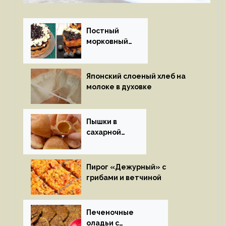
Постный
морковный
пирог
Японский слоеный хлеб на
молоке в духовке
Пышки в
сахарной
глазури
Пирог «Дежурный» с
грибами и ветчиной
Печеночные
оладьи с