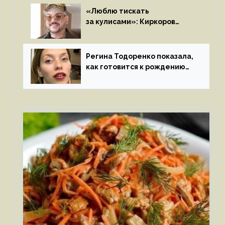
«Люблю тискать
за кулисами»: Киркоров
признался в чувствах
к молодой особе
Регина Тодоренко показала,
как готовится к рождению
третьего ребенка