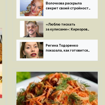
Волочкова раскрыла
секрет своей стройности:
«Частые, мощные,
страстные…»
«Люблю тискать
за кулисами»: Киркоров
признался в чувствах
к молодой особе
Регина Тодоренко
показала, как готовится
к рождению третьего
ребенка