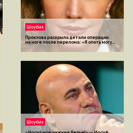
Шоубиз
Проклова раскрыла детали операции
на ноге после перелома: «Я опять могу
ходить»
Шоубиз
«Носил мое нижнее белье!» — Иосиф