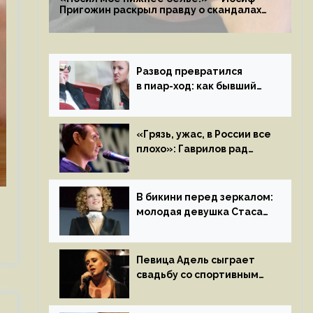
Пригожин раскрыл правду о скандалах
с мужем своей экс-жены
Развод превратился
в пиар-ход: как бывший
муж помог Бузовой стать
популярной
«Грязь, ужас, в России все
плохо»: Гаврилов рад
отъезду из страны
иноагентов
В бикини перед зеркалом:
молодая девушка Стаса
Пьехи показала тело
на камеру
Певица Адель сыграет
свадьбу со спортивным
агентом Ричем Полом
этим летом