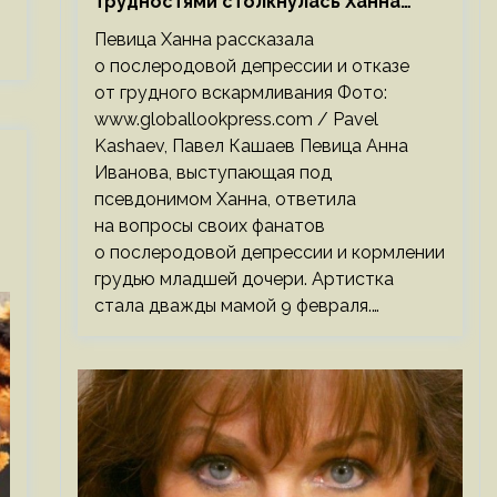
трудностями столкнулась Ханна
после родов
Певица Ханна рассказала
о послеродовой депрессии и отказе
от грудного вскармливания Фото:
www.globallookpress.com / Pavel
Kashaev, Павел Кашаев Певица Анна
Иванова, выступающая под
псевдонимом Ханна, ответила
на вопросы своих фанатов
о послеродовой депрессии и кормлении
грудью младшей дочери. Артистка
стала дважды мамой 9 февраля.…