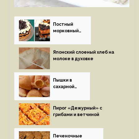
Постный
морковный
пирог
Японский слоеный хлеб на
молоке в духовке
Пышки в
сахарной
глазури
Пирог «Дежурный» с
грибами и ветчиной
Печеночные