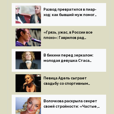
Развод превратился в пиар-
ход: как бывший муж помог
Бузовой стать популярной
«Грязь, ужас, в России все
плохо»: Гаврилов рад
отъезду из страны
иноагентов
В бикини перед зеркалом:
молодая девушка Стаса
Пьехи показала тело
на камеру
Певица Адель сыграет
свадьбу со спортивным
агентом Ричем Полом этим
летом
Волочкова раскрыла секрет
своей стройности: «Частые,
мощные, страстные…»