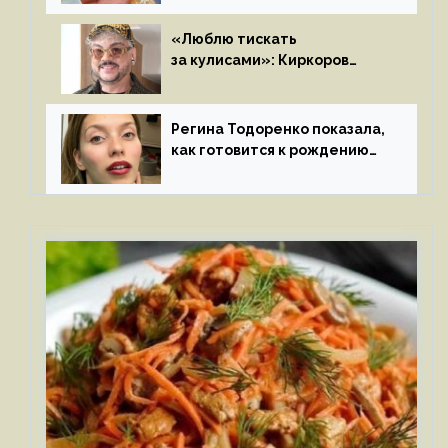
«Люблю тискать
за кулисами»: Киркоров
признался в чувствах
к молодой особе
Регина Тодоренко показала,
как готовится к рождению
третьего ребенка