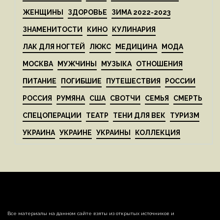
ЖЕНЩИНЫ
ЗДОРОВЬЕ
ЗИМА 2022-2023
ЗНАМЕНИТОСТИ
КИНО
КУЛИНАРИЯ
ЛАК ДЛЯ НОГТЕЙ
ЛЮКС
МЕДИЦИНА
МОДА
МОСКВА
МУЖЧИНЫ
МУЗЫКА
ОТНОШЕНИЯ
ПИТАНИЕ
ПОГИБШИЕ
ПУТЕШЕСТВИЯ
РОССИИ
РОССИЯ
РУМЯНА
США
СВОТЧИ
СЕМЬЯ
СМЕРТЬ
СПЕЦОПЕРАЦИИ
ТЕАТР
ТЕНИ ДЛЯ ВЕК
ТУРИЗМ
УКРАИНА
УКРАИНЕ
УКРАИНЫ
КОЛЛЕКЦИЯ
Все материалы на данном сайте взяты из открытых источников и