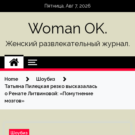
Skip
Пятница, Авг 7, 2026
to
content
Woman OK.
Женский развлекательный журнал.
Home
Шоубиз
Татьяна Пилецкая резко высказалась
о Ренате Литвиновой: «Помутнение
мозгов»
Шоубиз