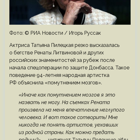
Фото: © РИА Новости / Игорь Руссак
Актриса Татьяна Пилецкая резко высказалась
о бегстве Ренаты Литвиновой и других
российских знаменитостей за рубеж после
начала спецоперации по защите Донбасса. Такое
поведение 94-летняя народная артистка
РФ объяснила «помутнением мозгов».
«Иначе как помутнением мозгов я это
назвать не могу. На съемках Рената
произвела на меня впечатление неглупого
человека. И вот такое сотворить! Мне
никогда не понять артистов, уехавших
из родной страны. Как можно предать
родину?»
— цитирует Татьяну Пелецкую aif.ru.