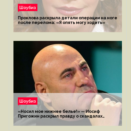
Шоубиз
Проклова раскрыла детали операции на ноге
после перелома: «Я опять могу ходить»
Шоубиз
«Носил мое нижнее белье!» — Иосиф
Пригожин раскрыл правду о скандалах
с мужем своей экс-жены