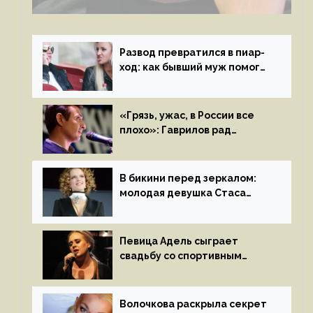
с мужем своей экс-жены
Развод превратился в пиар-
ход: как бывший муж помог
Бузовой стать популярной
«Грязь, ужас, в России все
плохо»: Гаврилов рад
отъезду из страны
иноагентов
В бикини перед зеркалом:
молодая девушка Стаса
Пьехи показала тело
на камеру
Певица Адель сыграет
свадьбу со спортивным
агентом Ричем Полом этим
летом
Волочкова раскрыла секрет