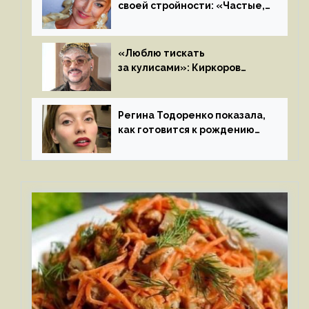
своей стройности: «Частые,
мощные, страстные…»
«Люблю тискать
за кулисами»: Киркоров
признался в чувствах
к молодой особе
Регина Тодоренко показала,
как готовится к рождению
третьего ребенка