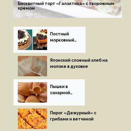
Бисквитный торт «Галактика» с творожным
кремом
Постный
морковный
пирог
Японский слоеный хлеб на
молоке в духовке
Пышки в
сахарной
глазури
Пирог «Дежурный» с
грибами и ветчиной