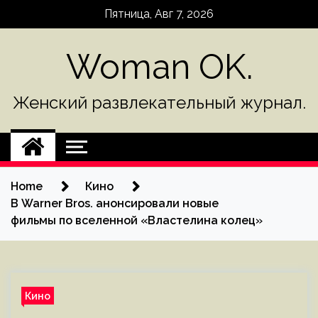
Skip
Пятница, Авг 7, 2026
to
content
Woman OK.
Женский развлекательный журнал.
Home
Кино
В Warner Bros. анонсировали новые
фильмы по вселенной «Властелина колец»
Кино