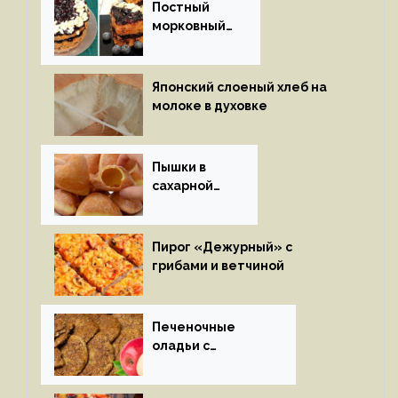
Постный
морковный
пирог
Японский слоеный хлеб на
молоке в духовке
Пышки в
сахарной
глазури
Пирог «Дежурный» с
грибами и ветчиной
Печеночные
оладьи с
яблоками