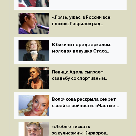
Бузовой стать популярной
«Грязь, ужас, в России все
плохо»: Гаврилов рад
отъезду из страны
иноагентов
В бикини перед зеркалом:
молодая девушка Стаса
Пьехи показала тело
на камеру
Певица Адель сыграет
свадьбу со спортивным
агентом Ричем Полом этим
летом
Волочкова раскрыла секрет
своей стройности: «Частые,
мощные, страстные…»
«Люблю тискать
за кулисами»: Киркоров