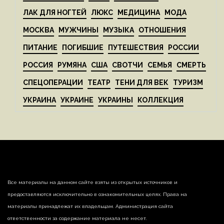
ЛАК ДЛЯ НОГТЕЙ
ЛЮКС
МЕДИЦИНА
МОДА
МОСКВА
МУЖЧИНЫ
МУЗЫКА
ОТНОШЕНИЯ
ПИТАНИЕ
ПОГИБШИЕ
ПУТЕШЕСТВИЯ
РОССИИ
РОССИЯ
РУМЯНА
США
СВОТЧИ
СЕМЬЯ
СМЕРТЬ
СПЕЦОПЕРАЦИИ
ТЕАТР
ТЕНИ ДЛЯ ВЕК
ТУРИЗМ
УКРАИНА
УКРАИНЕ
УКРАИНЫ
КОЛЛЕКЦИЯ
Все материалы на данном сайте взяты из открытых источников и
предоставляются исключительно в ознакомительных целях. Права на
материалы принадлежат их владельцам. Администрация сайта
ответственности за содержание материала не несет.