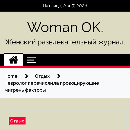
Skip
Пятница, Авг 7, 2026
to
content
Woman OK.
Женский развлекательный журнал.
Home
Отдых
Невролог перечислила провоцирующие
мигрень факторы
Отдых