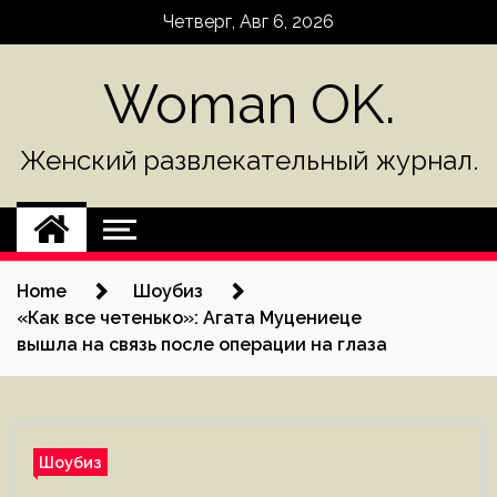
Skip
Четверг, Авг 6, 2026
to
content
Woman OK.
Женский развлекательный журнал.
Home
Шоубиз
«Как все четенько»: Агата Муцениеце
вышла на связь после операции на глаза
Шоубиз