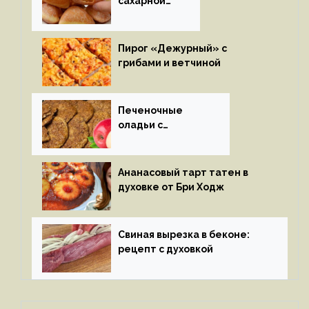
сахарной
глазури
Пирог «Дежурный» с
грибами и ветчиной
Печеночные
оладьи с
яблоками
Ананасовый тарт татен в
духовке от Бри Ходж
Свиная вырезка в беконе:
рецепт с духовкой