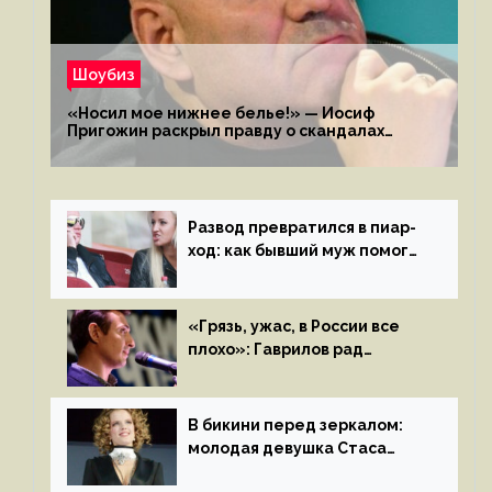
Шоубиз
«Носил мое нижнее белье!» — Иосиф
Пригожин раскрыл правду о скандалах
с мужем своей экс-жены
Развод превратился в пиар-
ход: как бывший муж помог
Бузовой стать популярной
«Грязь, ужас, в России все
плохо»: Гаврилов рад
отъезду из страны
иноагентов
В бикини перед зеркалом:
молодая девушка Стаса
Пьехи показала тело