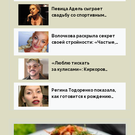
на камеру
Певица Адель сыграет
свадьбу со спортивным
агентом Ричем Полом этим
летом
Волочкова раскрыла секрет
своей стройности: «Частые,
мощные, страстные…»
«Люблю тискать
за кулисами»: Киркоров
признался в чувствах
к молодой особе
Регина Тодоренко показала,
как готовится к рождению
третьего ребенка