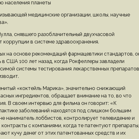
ю населения планеты
изывающей медицинские организации, школы, научные
а».
Нулла, снявшего разоблачительный двухчасовой
т коррупции в системе здравоохранения.
ных на основе рекомендаций фармацевтики стандартов, о
 в США 100 лет назад, когда Рокфеллеры завладели
исимой системы тестирования лекарственных препаратов
изводит.
енитый «коктейль Марика», значительно снижающий
асных ингредиентов, обращает внимание на то, во что
я. В своем интервью для фильма он говорит: «К
лактике заболеваний находятся под слишком большим
не наниматель лоббистов, контролирует телевидение и
контракты с компаниями, когда те патентуют препараты
бают кучу денег от этих патентованных средств и их