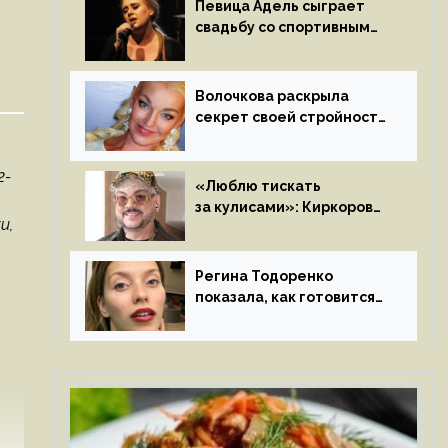
Певица Адель сыграет
свадьбу со спортивным
агентом Ричем Полом
этим летом
Волочкова раскрыла
секрет своей стройности:
«Частые, мощные,
страстные…»
2-
«Люблю тискать
за кулисами»: Киркоров
и,
признался в чувствах
к молодой особе
Регина Тодоренко
показала, как готовится
к рождению третьего
ребенка