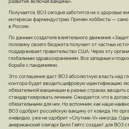
развития, включая вакцины».
Получается, ВОЗ сегодня заботится не о здоровье жи
интересах фарм­индустрии. Причем лоббисты — само
в России.
По данным создателя влиятельного движения «Защит
половину своего бюджета получает от частных источ
поддерживает правительство США. Через эту организ
глобальным здравоохранением. Все западные и подк
борьбе с пандемиями.
Это соглашение даст ВОЗ абсолютную власть над гло
контора будет вводить цифровую идентификацию люд
обязательной вакцинации в разных странах, вводить
стандартизировать лечение. Ожидается, что в догов
обязательными для них. Но вспомним, как наше наив
ВОЗ одобрит российскую вакцину от ковида. Но орга
очевидно, уже не одобрит «Спутник-V» никогда. Оди
американский олигарх Билл Гейтс создает для ВОЗ с