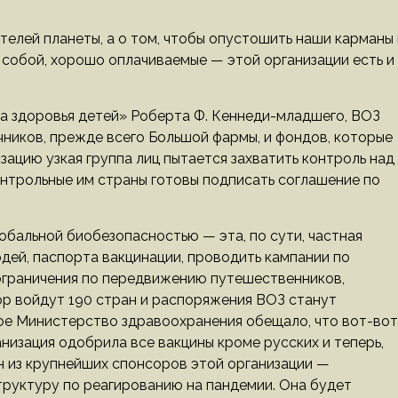
телей планеты, а о том, чтобы опустошить наши карманы 
 собой, хорошо оплачиваемые — этой организации есть и
а здоровья детей» Роберта Ф. Кеннеди-младшего, ВОЗ
ников, прежде всего Большой фармы, и фондов, которые
ацию узкая группа лиц пытается захватить контроль над
онтрольные им страны готовы подписать соглашение по
бальной биобезопасностью — эта, по сути, частная
ей, паспорта вакцинации, проводить кампании по
 ограничения по передвижению путешественников,
ор войдут 190 стран и распоряжения ВОЗ станут
ное Министерство здравоохранения обещало, что вот-вот
низация одобрила все вакцины кроме русских и теперь,
н из крупнейших спонсоров этой организации —
труктуру по реагированию на пандемии. Она будет