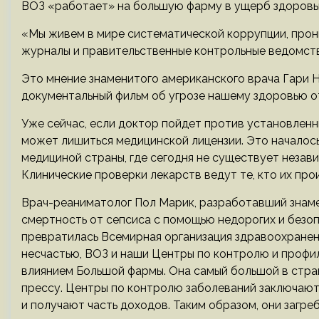
ВОЗ «работает» на большую фарму в ущерб здоровь
«Мы живем в мире систематической коррупции, прон
журналы и правительственные контрольные ведомств
Это мнение знаменитого американского врача Гари 
документальный фильм об угрозе нашему здоровью о
Уже сейчас, если доктор пойдет против установлен
может лишиться медицинской лицензии. Это началось
медициной страны, где сегодня не существует незав
Клинические проверки лекарств ведут те, кто их про
Врач-реаниматолог Пол Марик, разработавший знам
смертность от сепсиса с помощью недорогих и безоп
превратилась Всемирная организация здравоохранени
несчастью, ВОЗ и наши Центры по контролю и профи
влиянием Большой фармы. Она самый большой в стра
прессу. Центры по контролю заболеваний заключают 
и получают часть доходов. Таким образом, они загре