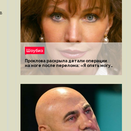
в
Шоубиз
Проклова раскрыла детали операции
на ноге после перелома: «Я опять могу
ходить»