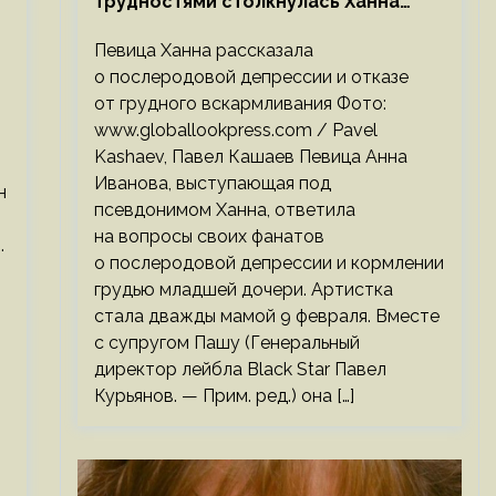
трудностями столкнулась Ханна
после родов
Певица Ханна рассказала
о послеродовой депрессии и отказе
от грудного вскармливания Фото:
www.globallookpress.com / Pavel
Kashaev, Павел Кашаев Певица Анна
Иванова, выступающая под
н
псевдонимом Ханна, ответила
на вопросы своих фанатов
.
о послеродовой депрессии и кормлении
грудью младшей дочери. Артистка
стала дважды мамой 9 февраля. Вместе
с супругом Пашу (Генеральный
директор лейбла Black Star Павел
Курьянов. — Прим. ред.) она […]
,