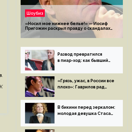
Шоубиз
«Носил мое нижнее белье!» — Иосиф
Пригожин раскрыл правду о скандалах
с мужем своей экс-жены
Развод превратился
в пиар-ход: как бывший
муж помог Бузовой стать
популярной
.
«Грязь, ужас, в России все
K
плохо»: Гаврилов рад
отъезду из страны
иноагентов
В бикини перед зеркалом:
молодая девушка Стаса
Пьехи показала тело
на камеру