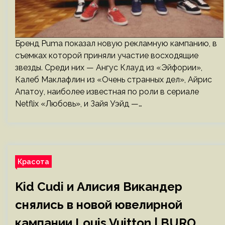
Бренд Puma показал новую рекламную кампанию, в
съемках которой приняли участие восходящие
звезды. Среди них — Ангус Клауд из «Эйфории»,
Калеб Маклафлин из «Очень странных дел», Айрис
Апатоу, наиболее известная по роли в сериале
Netflix «Любовь», и Зайя Уэйд —…
Красота
Kid Cudi и Алисия Викандер
снялись в новой ювелирной
кампании Louis Vuitton | BURO.