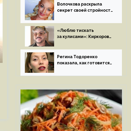
Волочкова раскрыла
секрет своей стройности:
«Частые, мощные,
страстные…»
«Люблю тискать
за кулисами»: Киркоров
признался в чувствах
к молодой особе
Регина Тодоренко
показала, как готовится
к рождению третьего
ребенка