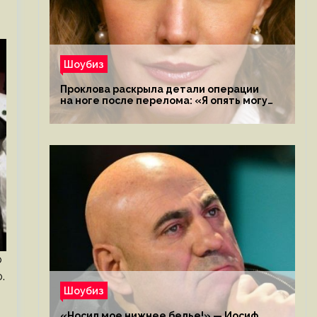
Шоубиз
Проклова раскрыла детали операции
на ноге после перелома: «Я опять могу
ходить»
р
.
Шоубиз
«Носил мое нижнее белье!» — Иосиф