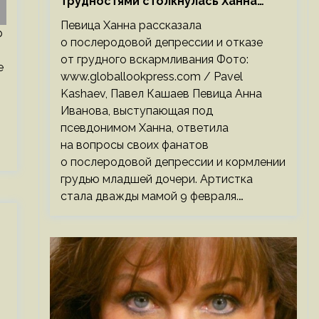
трудностями столкнулась Ханна
после родов
Певица Ханна рассказала
р
о послеродовой депрессии и отказе
от грудного вскармливания Фото:
е
www.globallookpress.com / Pavel
Kashaev, Павел Кашаев Певица Анна
Иванова, выступающая под
псевдонимом Ханна, ответила
на вопросы своих фанатов
о послеродовой депрессии и кормлении
грудью младшей дочери. Артистка
стала дважды мамой 9 февраля.…