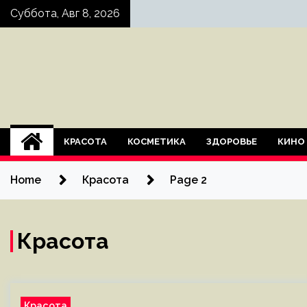
Skip
Суббота, Авг 8, 2026
to
content
КРАСОТА
КОСМЕТИКА
ЗДОРОВЬЕ
КИНО
Home
Красота
Page 2
Красота
Красота