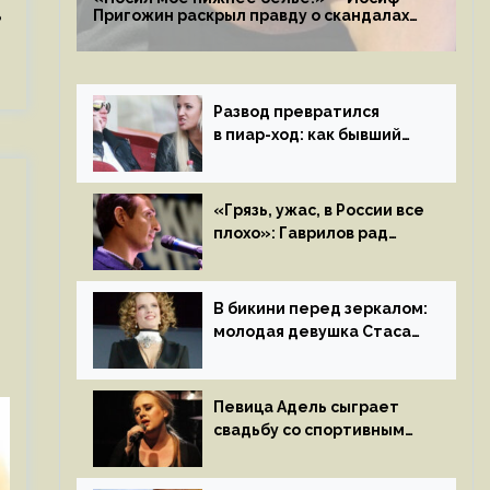
8
Пригожин раскрыл правду о скандалах
с мужем своей экс-жены
Развод превратился
в пиар-ход: как бывший
муж помог Бузовой стать
популярной
«Грязь, ужас, в России все
плохо»: Гаврилов рад
отъезду из страны
иноагентов
В бикини перед зеркалом:
молодая девушка Стаса
Пьехи показала тело
на камеру
Певица Адель сыграет
свадьбу со спортивным
агентом Ричем Полом
этим летом