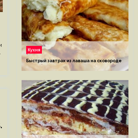
и
Кухня
…
Быстрый завтрак из лаваша на сковороде
.