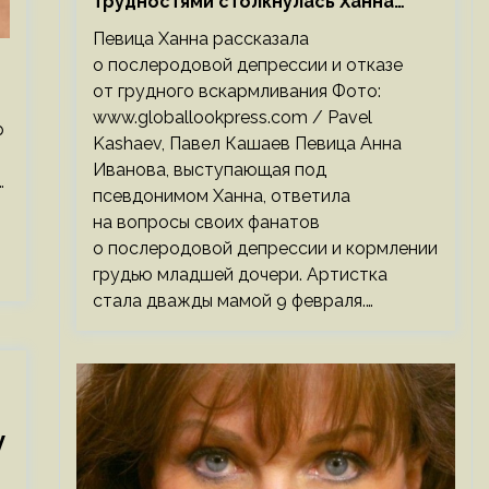
трудностями столкнулась Ханна
после родов
Певица Ханна рассказала
о послеродовой депрессии и отказе
от грудного вскармливания Фото:
www.globallookpress.com / Pavel
р
Kashaev, Павел Кашаев Певица Анна
Иванова, выступающая под
…
псевдонимом Ханна, ответила
на вопросы своих фанатов
о послеродовой депрессии и кормлении
грудью младшей дочери. Артистка
стала дважды мамой 9 февраля.…
у