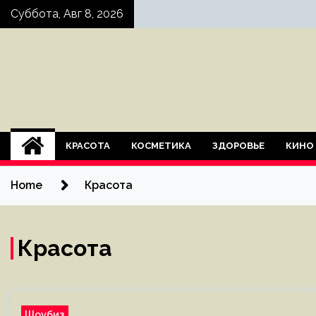
Skip
Суббота, Авг 8, 2026
to
content
КРАСОТА
КОСМЕТИКА
ЗДОРОВЬЕ
КИНО
Home
Красота
Красота
Шоубиз