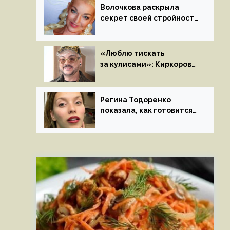
Волочкова раскрыла
секрет своей стройности:
«Частые, мощные,
страстные…»
«Люблю тискать
за кулисами»: Киркоров
признался в чувствах
к молодой особе
Регина Тодоренко
показала, как готовится
к рождению третьего
ребенка