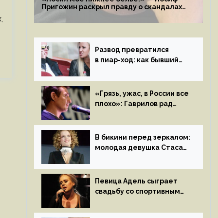
Пригожин раскрыл правду о скандалах
с мужем своей экс-жены
,
Развод превратился
в пиар-ход: как бывший
муж помог Бузовой стать
популярной
«Грязь, ужас, в России все
плохо»: Гаврилов рад
отъезду из страны
иноагентов
В бикини перед зеркалом:
молодая девушка Стаса
Пьехи показала тело
на камеру
Певица Адель сыграет
свадьбу со спортивным
агентом Ричем Полом
этим летом