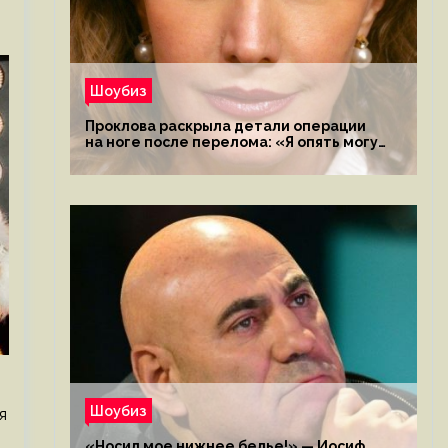
Шоубиз
Проклова раскрыла детали операции
на ноге после перелома: «Я опять могу
ходить»
Шоубиз
я
«Носил мое нижнее белье!» — Иосиф