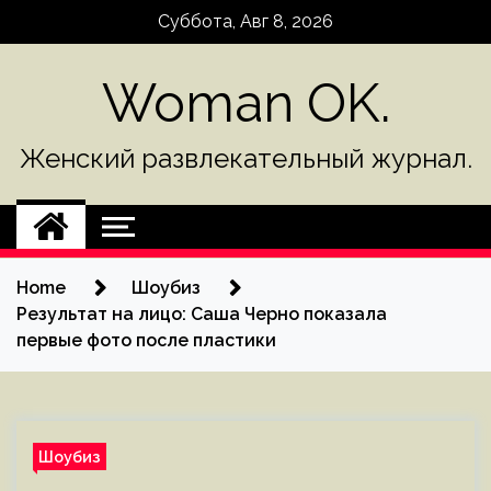
Skip
Суббота, Авг 8, 2026
to
content
Woman OK.
Женский развлекательный журнал.
Home
Шоубиз
Результат на лицо: Саша Черно показала
первые фото после пластики
Шоубиз