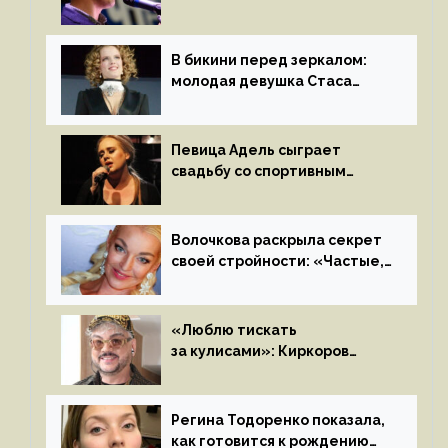
отъезду из страны
иноагентов
В бикини перед зеркалом:
молодая девушка Стаса
Пьехи показала тело
на камеру
Певица Адель сыграет
свадьбу со спортивным
агентом Ричем Полом этим
летом
Волочкова раскрыла секрет
своей стройности: «Частые,
мощные, страстные…»
«Люблю тискать
за кулисами»: Киркоров
признался в чувствах
к молодой особе
Регина Тодоренко показала,
как готовится к рождению