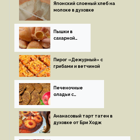
Японский слоеный хлеб на
молоке в духовке
Пышки в
сахарной
глазури
Пирог «Дежурный» с
грибами и ветчиной
Печеночные
оладьи с
яблоками
Ананасовый тарт татен в
духовке от Бри Ходж