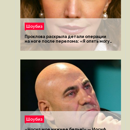
Шоубиз
Проклова раскрыла детали операции
на ноге после перелома: «Я опять могу
ходить»
Шоубиз
«Носил мое нижнее белье!» — Иосиф