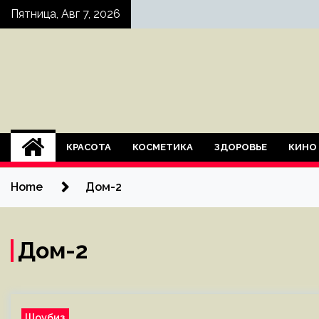
Skip
Пятница, Авг 7, 2026
to
content
КРАСОТА
КОСМЕТИКА
ЗДОРОВЬЕ
КИНО
Home
Дом-2
Дом-2
Шоубиз