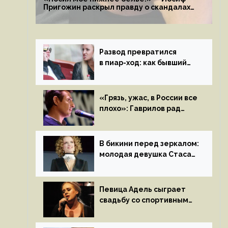
Пригожин раскрыл правду о скандалах
с мужем своей экс-жены
Развод превратился
в пиар-ход: как бывший
муж помог Бузовой стать
популярной
«Грязь, ужас, в России все
плохо»: Гаврилов рад
отъезду из страны
иноагентов
В бикини перед зеркалом:
молодая девушка Стаса
Пьехи показала тело
на камеру
Певица Адель сыграет
свадьбу со спортивным
агентом Ричем Полом
этим летом