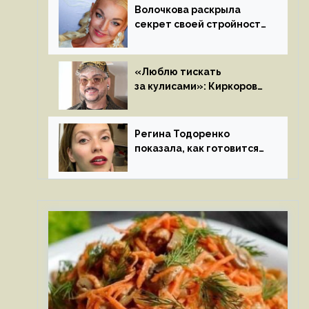
Волочкова раскрыла
секрет своей стройности:
«Частые, мощные,
страстные…»
«Люблю тискать
за кулисами»: Киркоров
признался в чувствах
к молодой особе
Регина Тодоренко
показала, как готовится
к рождению третьего
ребенка