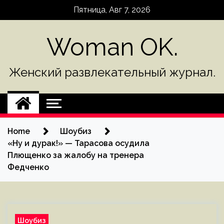
Skip
Пятница, Авг 7, 2026
to
content
Woman OK.
Женский развлекательный журнал.
Home
Шоубиз
«Ну и дурак!» — Тарасова осудила
Плющенко за жалобу на тренера
Федченко
Шоубиз