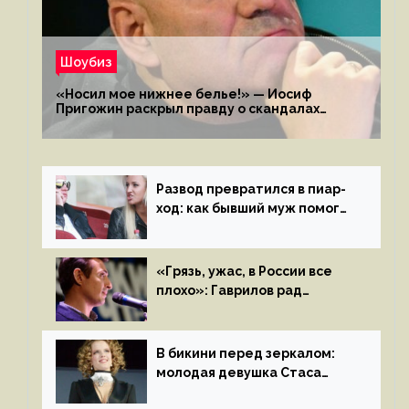
Шоубиз
«Носил мое нижнее белье!» — Иосиф
Пригожин раскрыл правду о скандалах
с мужем своей экс-жены
Развод превратился в пиар-
ход: как бывший муж помог
Бузовой стать популярной
«Грязь, ужас, в России все
плохо»: Гаврилов рад
отъезду из страны
иноагентов
В бикини перед зеркалом:
молодая девушка Стаса
Пьехи показала тело