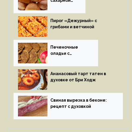
сахарной
глазури
Пирог «Дежурный» с
грибами и ветчиной
Печеночные
оладьи с
яблоками
Ананасовый тарт татен в
духовке от Бри Ходж
Свиная вырезка в беконе:
рецепт с духовкой