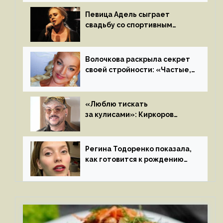
на камеру
Певица Адель сыграет
свадьбу со спортивным
агентом Ричем Полом этим
летом
Волочкова раскрыла секрет
своей стройности: «Частые,
мощные, страстные…»
«Люблю тискать
за кулисами»: Киркоров
признался в чувствах
к молодой особе
Регина Тодоренко показала,
как готовится к рождению
третьего ребенка