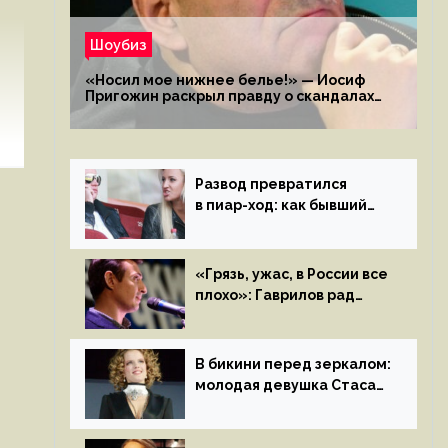
Шоубиз
«Носил мое нижнее белье!» — Иосиф
Пригожин раскрыл правду о скандалах
с мужем своей экс-жены
Развод превратился
в пиар-ход: как бывший
муж помог Бузовой стать
популярной
«Грязь, ужас, в России все
плохо»: Гаврилов рад
отъезду из страны
иноагентов
В бикини перед зеркалом:
молодая девушка Стаса
Пьехи показала тело
на камеру