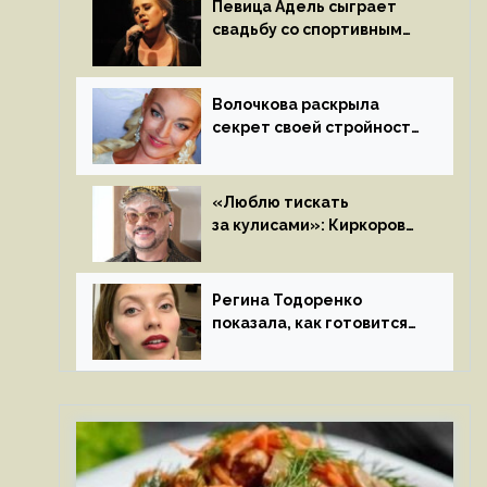
Певица Адель сыграет
свадьбу со спортивным
агентом Ричем Полом
этим летом
Волочкова раскрыла
секрет своей стройности:
«Частые, мощные,
страстные…»
«Люблю тискать
за кулисами»: Киркоров
признался в чувствах
к молодой особе
Регина Тодоренко
показала, как готовится
к рождению третьего
ребенка