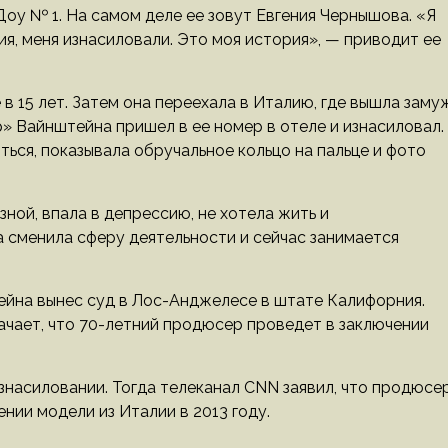
оу № 1. На самом деле ее зовут Евгения Чернышова. «Я
ния, меня изнасиловали. Это моя история», — приводит ее
в 15 лет. Затем она переехала в Италию, где вышла замуж
р» Вайнштейна пришел в ее номер в отеле и изнасиловал.
ься, показывала обручальное кольцо на пальце и фото
зной, впала в депрессию, не хотела жить и
а сменила сферу деятельности и сейчас занимается
тейна вынес суд в Лос-Анджелесе в штате Калифорния.
ачает, что 70-летний продюсер проведет в заключении
насиловании. Тогда телеканал CNN заявил, что продюсе
нии модели из Италии в 2013 году.