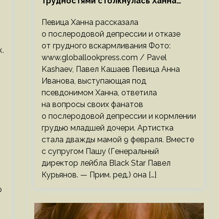
трудностями столкнулась Ханна
после родов
Певица Ханна рассказала
о послеродовой депрессии и отказе
от грудного вскармливания Фото:
.
www.globallookpress.com / Pavel
Kashaev, Павел Кашаев Певица Анна
Иванова, выступающая под
псевдонимом Ханна, ответила
на вопросы своих фанатов
о послеродовой депрессии и кормлении
грудью младшей дочери. Артистка
стала дважды мамой 9 февраля. Вместе
с супругом Пашу (Генеральный
директор лейбла Black Star Павел
Курьянов. — Прим. ред.) она […]
р