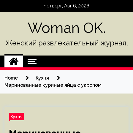
Skip
Четверг, Авг 6, 2026
to
content
Woman OK.
Женский развлекательный журнал.
Home
Кухня
Маринованные куриные яйца с укропом
Кухня