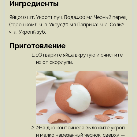
Ингредиенты
Яйцо10 шт. Укроп1 пуч. Вода400 мл Черный перец
(горошком)1 ч. л. Уксус70 мл Паприка1 ч. л. Соль2
ч. л. Укроп5 зуб.
Приготовление
1Отварите яйца вкрутую и очистите
их от скорлупы.
2На дно контейнера выложите укроп
и мелко нарезанный чеснок, сверху —