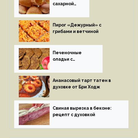
сахарной
глазури
Пирог «Дежурный» с
грибами и ветчиной
Печеночные
оладьи с
яблоками
Ананасовый тарт татен в
духовке от Бри Ходж
Свиная вырезка в беконе:
рецепт с духовкой