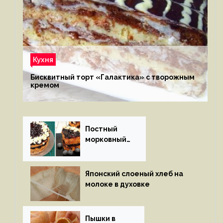
Кухня
Бисквитный торт «Галактика» с творожным
кремом
Постный
морковный
пирог
Японский слоеный хлеб на
молоке в духовке
Пышки в