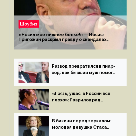
Шоубиз
«Носил мое нижнее белье!» — Иосиф
Пригожин раскрыл правду о скандалах
с мужем своей экс-жены
Развод превратился в пиар-
ход: как бывший муж помог
Бузовой стать популярной
«Грязь, ужас, в России все
плохо»: Гаврилов рад
отъезду из страны
иноагентов
В бикини перед зеркалом:
молодая девушка Стаса
Пьехи показала тело