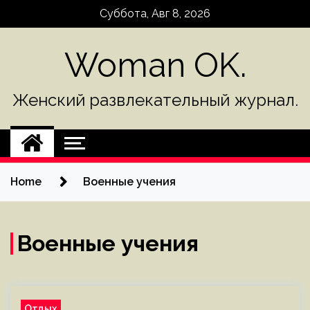
Skip
Суббота, Авг 8, 2026
to
content
Woman OK.
Женский развлекательный журнал.
Home
Военные учения
Военные учения
Отдых