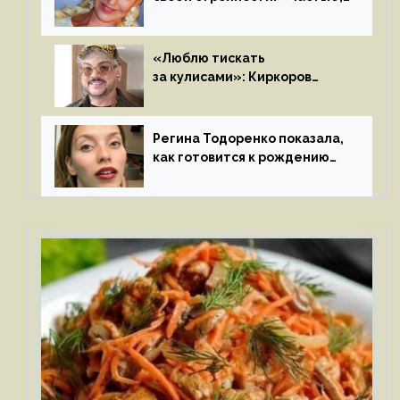
мощные, страстные…»
«Люблю тискать
за кулисами»: Киркоров
признался в чувствах
к молодой особе
Регина Тодоренко показала,
как готовится к рождению
третьего ребенка