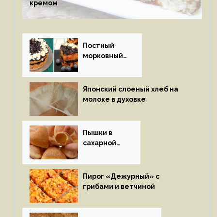
кремом
Постный
морковный
пирог
Японский слоеный хлеб на
молоке в духовке
Пышки в
сахарной
глазури
Пирог «Дежурный» с
грибами и ветчиной