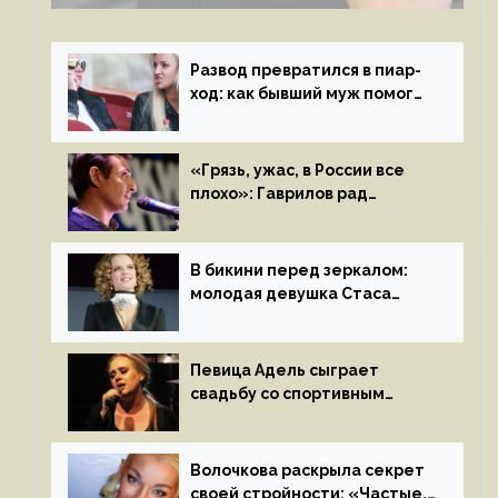
Развод превратился в пиар-
ход: как бывший муж помог
Бузовой стать популярной
«Грязь, ужас, в России все
плохо»: Гаврилов рад
отъезду из страны
иноагентов
В бикини перед зеркалом:
молодая девушка Стаса
Пьехи показала тело
на камеру
Певица Адель сыграет
свадьбу со спортивным
агентом Ричем Полом этим
летом
Волочкова раскрыла секрет
своей стройности: «Частые,