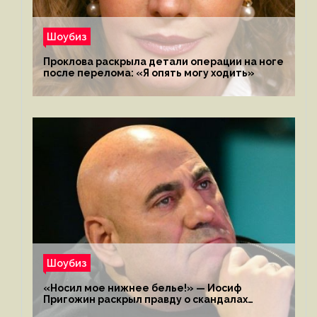
Шоубиз
Проклова раскрыла детали операции на ноге
после перелома: «Я опять могу ходить»
Шоубиз
«Носил мое нижнее белье!» — Иосиф
Пригожин раскрыл правду о скандалах
с мужем своей экс-жены