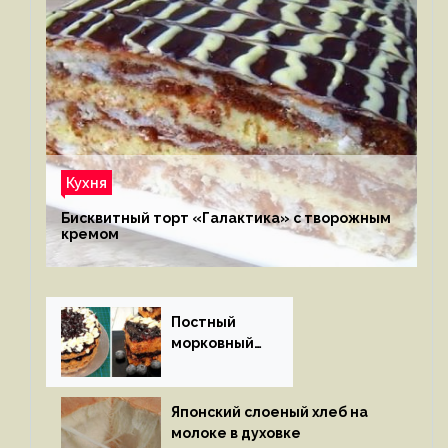
Кухня
Бисквитный торт «Галактика» с творожным
кремом
Постный
морковный
пирог
Японский слоеный хлеб на
молоке в духовке