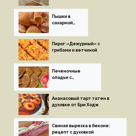
Пышки в
сахарной
глазури
Пирог «Дежурный» с
грибами и ветчиной
Печеночные
оладьи с
яблоками
Ананасовый тарт татен в
духовке от Бри Ходж
Свиная вырезка в беконе:
рецепт с духовкой