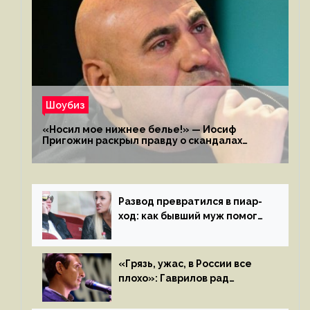
Шоубиз
«Носил мое нижнее белье!» — Иосиф
Пригожин раскрыл правду о скандалах
с мужем своей экс-жены
Развод превратился в пиар-
ход: как бывший муж помог
Бузовой стать популярной
«Грязь, ужас, в России все
плохо»: Гаврилов рад
отъезду из страны
иноагентов