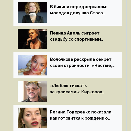
В бикини перед зеркалом:
молодая девушка Стаса
Пьехи показала тело
на камеру
Певица Адель сыграет
свадьбу со спортивным
агентом Ричем Полом этим
летом
Волочкова раскрыла секрет
своей стройности: «Частые,
мощные, страстные…»
«Люблю тискать
за кулисами»: Киркоров
признался в чувствах
к молодой особе
Регина Тодоренко показала,
как готовится к рождению
третьего ребенка