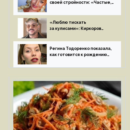
своей стройности: «Частые,
мощные, страстные…»
«Люблю тискать
за кулисами»: Киркоров
признался в чувствах
к молодой особе
Регина Тодоренко показала,
как готовится к рождению
третьего ребенка