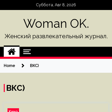
Skip
Суббота, Авг 8, 2026
to
content
Woman OK.
Женский развлекательный журнал.
Home
ВКС)
ВКС)
Кино