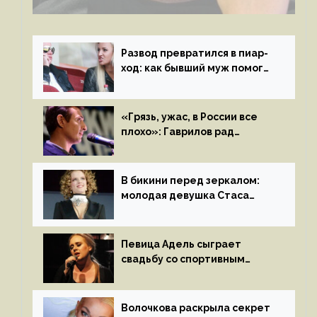
с мужем своей экс-жены
Развод превратился в пиар-
ход: как бывший муж помог
Бузовой стать популярной
«Грязь, ужас, в России все
плохо»: Гаврилов рад
отъезду из страны
иноагентов
В бикини перед зеркалом:
молодая девушка Стаса
Пьехи показала тело
на камеру
Певица Адель сыграет
свадьбу со спортивным
агентом Ричем Полом этим
летом
Волочкова раскрыла секрет