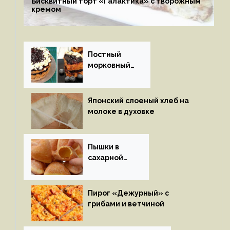
Бисквитный торт «Галактика» с творожным
кремом
Постный
морковный
пирог
Японский слоеный хлеб на
молоке в духовке
Пышки в
сахарной
глазури
Пирог «Дежурный» с
грибами и ветчиной