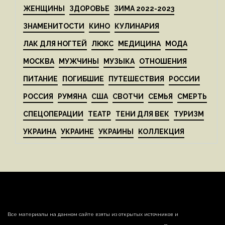
ЖЕНЩИНЫ
ЗДОРОВЬЕ
ЗИМА 2022-2023
ЗНАМЕНИТОСТИ
КИНО
КУЛИНАРИЯ
ЛАК ДЛЯ НОГТЕЙ
ЛЮКС
МЕДИЦИНА
МОДА
МОСКВА
МУЖЧИНЫ
МУЗЫКА
ОТНОШЕНИЯ
ПИТАНИЕ
ПОГИБШИЕ
ПУТЕШЕСТВИЯ
РОССИИ
РОССИЯ
РУМЯНА
США
СВОТЧИ
СЕМЬЯ
СМЕРТЬ
СПЕЦОПЕРАЦИИ
ТЕАТР
ТЕНИ ДЛЯ ВЕК
ТУРИЗМ
УКРАИНА
УКРАИНЕ
УКРАИНЫ
КОЛЛЕКЦИЯ
Все материалы на данном сайте взяты из открытых источников и