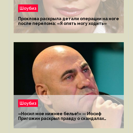
Шоубиз
Проклова раскрыла детали операции на ноге
после перелома: «Я опять могу ходить»
Шоубиз
«Носил мое нижнее белье!» — Иосиф
Пригожин раскрыл правду о скандалах
с мужем своей экс-жены