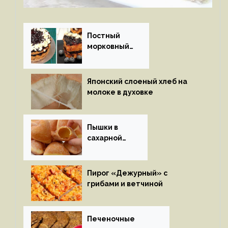
Постный
морковный
пирог
Японский слоеный хлеб на
молоке в духовке
Пышки в
сахарной
глазури
Пирог «Дежурный» с
грибами и ветчиной
Печеночные