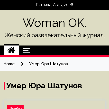
Skip
Пятница, Авг 7, 2026
to
content
Woman OK.
Женский развлекательный журнал.
Home
Умер Юра Шатунов
Умер Юра Шатунов
Шоубиз