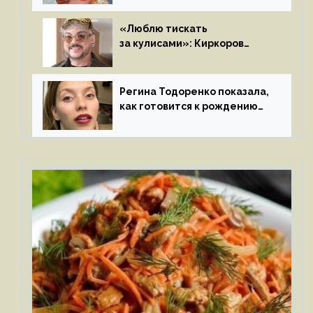
«Люблю тискать
за кулисами»: Киркоров
признался в чувствах
к молодой особе
Регина Тодоренко показала,
как готовится к рождению
третьего ребенка