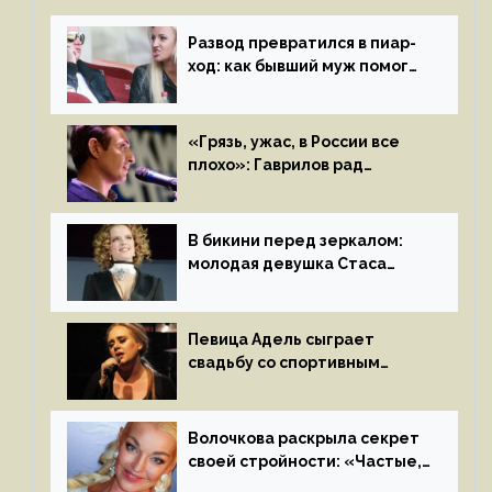
Развод превратился в пиар-
ход: как бывший муж помог
Бузовой стать популярной
«Грязь, ужас, в России все
плохо»: Гаврилов рад
отъезду из страны
иноагентов
В бикини перед зеркалом:
молодая девушка Стаса
Пьехи показала тело
на камеру
Певица Адель сыграет
свадьбу со спортивным
агентом Ричем Полом этим
летом
Волочкова раскрыла секрет
своей стройности: «Частые,
мощные, страстные…»