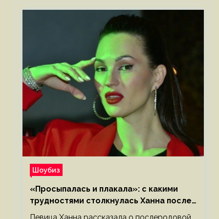
Шоубиз
«Просыпалась и плакала»: с какими
трудностями столкнулась Ханна после
родов
Певица Ханна рассказала о послеродовой