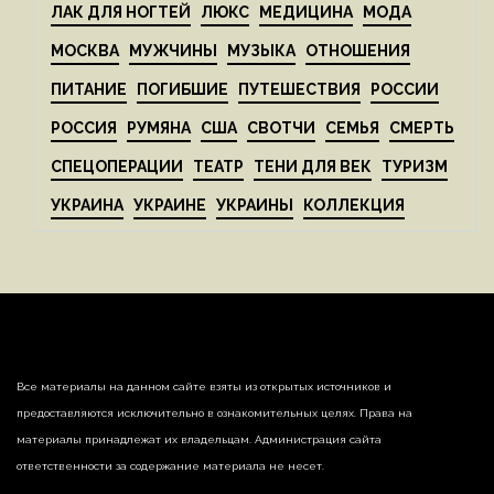
ЛАК ДЛЯ НОГТЕЙ
ЛЮКС
МЕДИЦИНА
МОДА
МОСКВА
МУЖЧИНЫ
МУЗЫКА
ОТНОШЕНИЯ
ПИТАНИЕ
ПОГИБШИЕ
ПУТЕШЕСТВИЯ
РОССИИ
РОССИЯ
РУМЯНА
США
СВОТЧИ
СЕМЬЯ
СМЕРТЬ
СПЕЦОПЕРАЦИИ
ТЕАТР
ТЕНИ ДЛЯ ВЕК
ТУРИЗМ
УКРАИНА
УКРАИНЕ
УКРАИНЫ
КОЛЛЕКЦИЯ
Все материалы на данном сайте взяты из открытых источников и
предоставляются исключительно в ознакомительных целях. Права на
материалы принадлежат их владельцам. Администрация сайта
ответственности за содержание материала не несет.