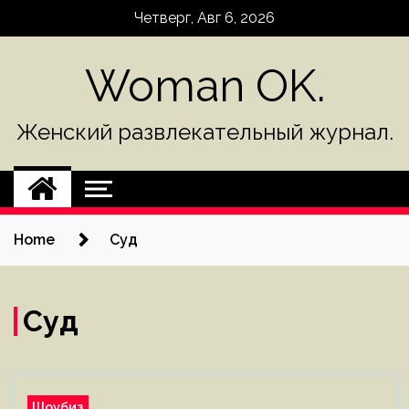
Skip
Четверг, Авг 6, 2026
to
content
Woman OK.
Женский развлекательный журнал.
Home
Суд
Суд
Шоубиз