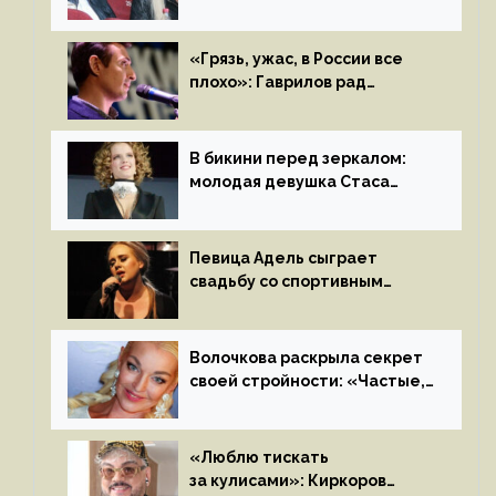
Бузовой стать популярной
«Грязь, ужас, в России все
плохо»: Гаврилов рад
отъезду из страны
иноагентов
В бикини перед зеркалом:
молодая девушка Стаса
Пьехи показала тело
на камеру
Певица Адель сыграет
свадьбу со спортивным
агентом Ричем Полом этим
летом
Волочкова раскрыла секрет
своей стройности: «Частые,
мощные, страстные…»
«Люблю тискать
за кулисами»: Киркоров