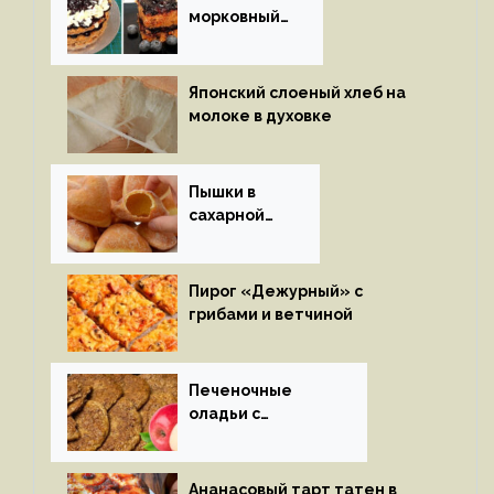
морковный
пирог
Японский слоеный хлеб на
молоке в духовке
Пышки в
сахарной
глазури
Пирог «Дежурный» с
грибами и ветчиной
Печеночные
оладьи с
яблоками
Ананасовый тарт татен в