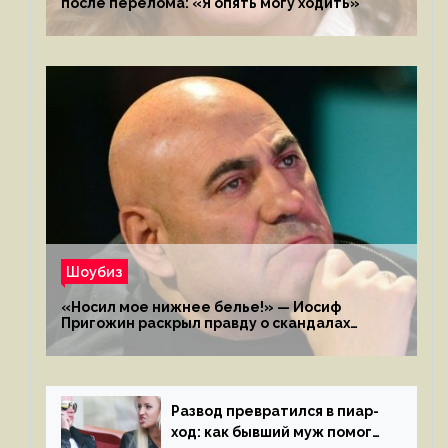
после перелома: «Я опять могу ходить»
Шоубиз
«Носил мое нижнее белье!» — Иосиф
Пригожин раскрыл правду о скандалах
с мужем своей экс-жены
Развод превратился в пиар-
ход: как бывший муж помог