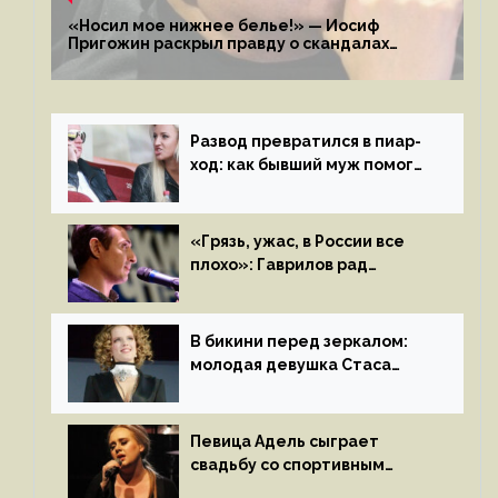
«Носил мое нижнее белье!» — Иосиф
Пригожин раскрыл правду о скандалах
с мужем своей экс-жены
Развод превратился в пиар-
ход: как бывший муж помог
Бузовой стать популярной
«Грязь, ужас, в России все
плохо»: Гаврилов рад
отъезду из страны
иноагентов
В бикини перед зеркалом:
молодая девушка Стаса
Пьехи показала тело
на камеру
Певица Адель сыграет
свадьбу со спортивным
агентом Ричем Полом этим