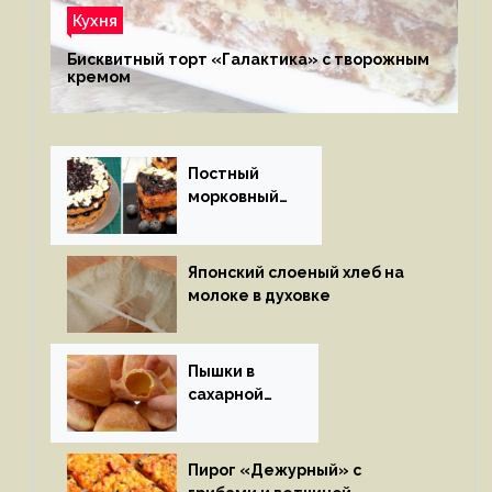
Кухня
Бисквитный торт «Галактика» с творожным
кремом
Постный
морковный
пирог
Японский слоеный хлеб на
молоке в духовке
Пышки в
сахарной
глазури
Пирог «Дежурный» с