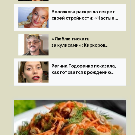
летом
Волочкова раскрыла секрет
своей стройности: «Частые,
мощные, страстные…»
«Люблю тискать
за кулисами»: Киркоров
признался в чувствах
к молодой особе
Регина Тодоренко показала,
как готовится к рождению
третьего ребенка