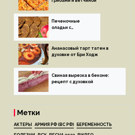
грибами и ветчиной
Печеночные
оладьи с
яблоками
Ананасовый тарт татен в
духовке от Бри Ходж
Свиная вырезка в беконе:
рецепт с духовкой
Метки
АКТЕРЫ
АРМИЯ РФ (ВС РФ)
БЕРЕМЕННОСТЬ