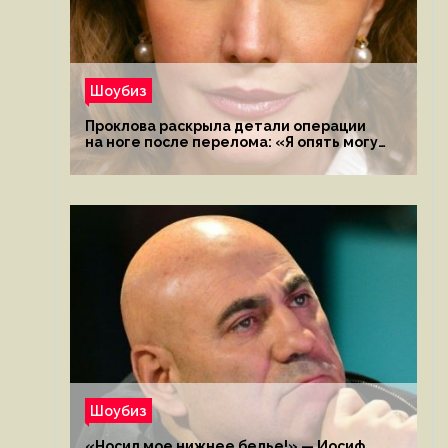
Шоубиз
Проклова раскрыла детали операции
на ноге после перелома: «Я опять могу
ходить»
Шоубиз
«Носил мое нижнее белье!» — Иосиф