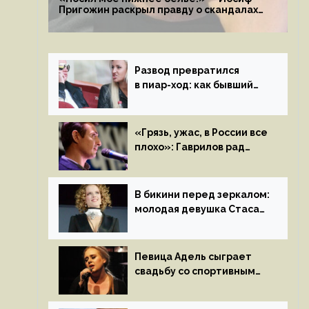
Пригожин раскрыл правду о скандалах
с мужем своей экс-жены
Развод превратился
в пиар-ход: как бывший
муж помог Бузовой стать
популярной
«Грязь, ужас, в России все
плохо»: Гаврилов рад
отъезду из страны
иноагентов
В бикини перед зеркалом:
молодая девушка Стаса
Пьехи показала тело
на камеру
Певица Адель сыграет
свадьбу со спортивным
агентом Ричем Полом
этим летом