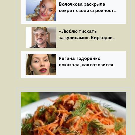
Волочкова раскрыла
секрет своей стройности:
«Частые, мощные,
страстные…»
«Люблю тискать
за кулисами»: Киркоров
признался в чувствах
к молодой особе
Регина Тодоренко
показала, как готовится
к рождению третьего
ребенка