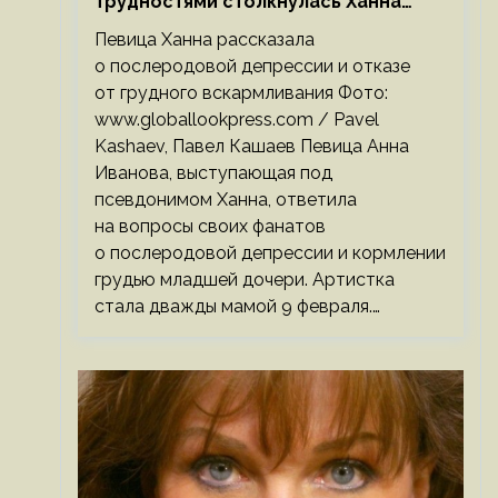
трудностями столкнулась Ханна
после родов
Певица Ханна рассказала
о послеродовой депрессии и отказе
от грудного вскармливания Фото:
www.globallookpress.com / Pavel
Kashaev, Павел Кашаев Певица Анна
Иванова, выступающая под
псевдонимом Ханна, ответила
на вопросы своих фанатов
о послеродовой депрессии и кормлении
грудью младшей дочери. Артистка
стала дважды мамой 9 февраля.…