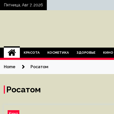
Skip
Пятница, Авг 7, 2026
to
content
КРАСОТА
КОСМЕТИКА
ЗДОРОВЬЕ
КИНО
Home
Росатом
Росатом
Кино