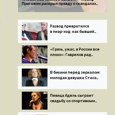
Пригожин раскрыл правду о скандалах
с мужем своей экс-жены
Развод превратился
в пиар-ход: как бывший
муж помог Бузовой стать
популярной
«Грязь, ужас, в России все
плохо»: Гаврилов рад
отъезду из страны
иноагентов
В бикини перед зеркалом:
молодая девушка Стаса
Пьехи показала тело
на камеру
Певица Адель сыграет
свадьбу со спортивным
агентом Ричем Полом
этим летом