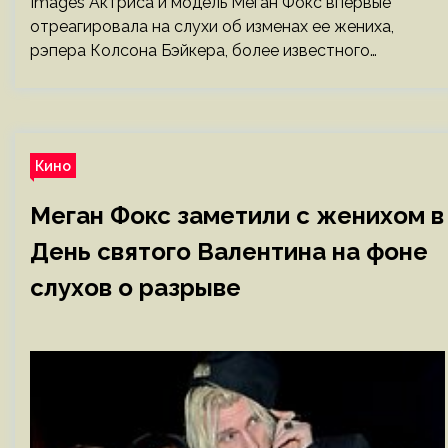
Images Актриса и модель Меган Фокс впервые
отреагировала на слухи об изменах ее жениха,
рэпера Колсона Бэйкера, более известного…
Кино
Меган Фокс заметили с женихом в
День святого Валентина на фоне
слухов о разрыве