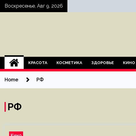
Skip
Воскресенье, Авг 9, 2026
to
content
КРАСОТА
КОСМЕТИКА
ЗДОРОВЬЕ
КИНО
Home
РФ
РФ
Кино