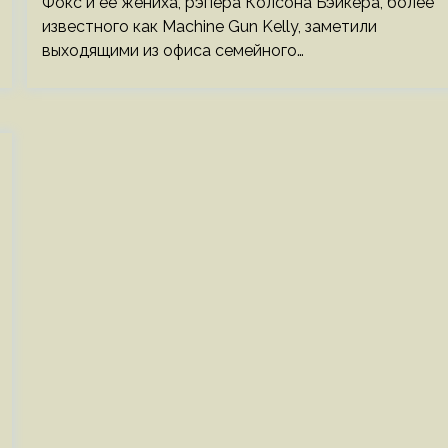
Фокс и ее жениха, рэпера Колсона Бэйкера, более
известного как Machine Gun Kelly, заметили
выходящими из офиса семейного…