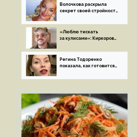
Волочкова раскрыла
секрет своей стройности:
«Частые, мощные,
страстные…»
«Люблю тискать
за кулисами»: Киркоров
признался в чувствах
к молодой особе
Регина Тодоренко
показала, как готовится
к рождению третьего
ребенка