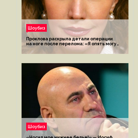
Шоубиз
Проклова раскрыла детали операции
на ноге после перелома: «Я опять могу
ходить»
Шоубиз
«Носил мое нижнее белье!» — Иосиф