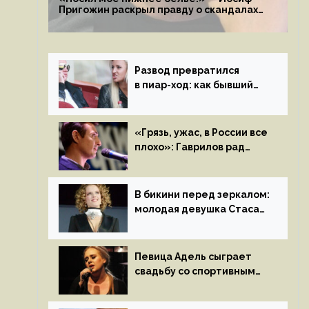
Пригожин раскрыл правду о скандалах
с мужем своей экс-жены
Развод превратился
в пиар-ход: как бывший
муж помог Бузовой стать
популярной
«Грязь, ужас, в России все
плохо»: Гаврилов рад
отъезду из страны
иноагентов
В бикини перед зеркалом:
молодая девушка Стаса
Пьехи показала тело
на камеру
Певица Адель сыграет
свадьбу со спортивным
агентом Ричем Полом
этим летом