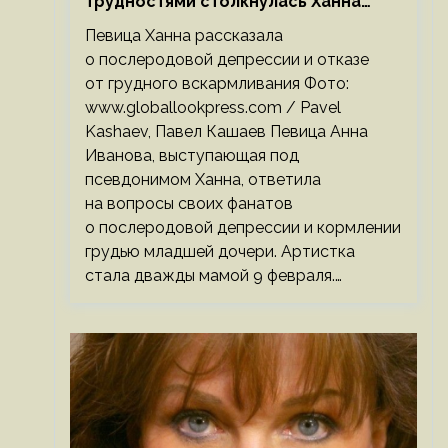
трудностями столкнулась Ханна
после родов
Певица Ханна рассказала
о послеродовой депрессии и отказе
от грудного вскармливания Фото:
www.globallookpress.com / Pavel
Kashaev, Павел Кашаев Певица Анна
Иванова, выступающая под
псевдонимом Ханна, ответила
на вопросы своих фанатов
о послеродовой депрессии и кормлении
грудью младшей дочери. Артистка
стала дважды мамой 9 февраля.…