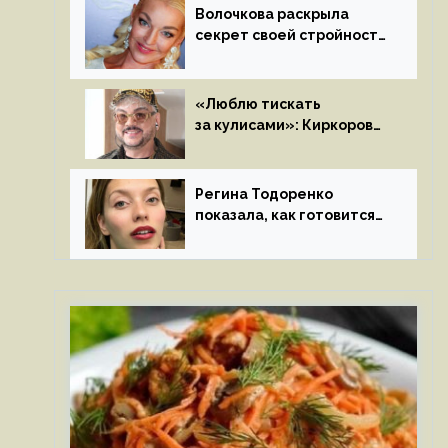
Волочкова раскрыла
секрет своей стройности:
«Частые, мощные,
страстные…»
«Люблю тискать
за кулисами»: Киркоров
признался в чувствах
к молодой особе
Регина Тодоренко
показала, как готовится
к рождению третьего
ребенка