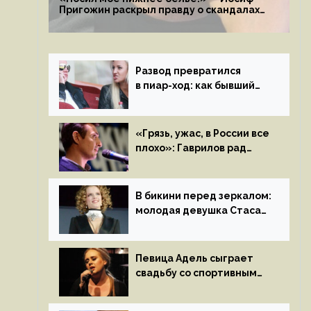
Пригожин раскрыл правду о скандалах
с мужем своей экс-жены
Развод превратился
в пиар-ход: как бывший
муж помог Бузовой стать
популярной
«Грязь, ужас, в России все
плохо»: Гаврилов рад
отъезду из страны
иноагентов
В бикини перед зеркалом:
молодая девушка Стаса
Пьехи показала тело
на камеру
Певица Адель сыграет
свадьбу со спортивным
агентом Ричем Полом
этим летом