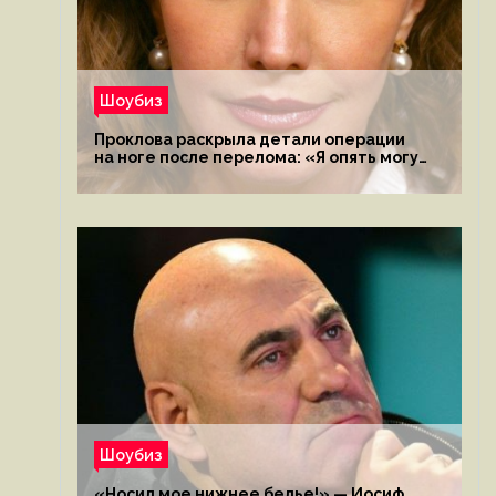
Шоубиз
Проклова раскрыла детали операции
на ноге после перелома: «Я опять могу
ходить»
Шоубиз
«Носил мое нижнее белье!» — Иосиф