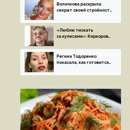
Волочкова раскрыла
секрет своей стройности:
«Частые, мощные,
страстные…»
«Люблю тискать
за кулисами»: Киркоров
признался в чувствах
к молодой особе
Регина Тодоренко
показала, как готовится
к рождению третьего
ребенка