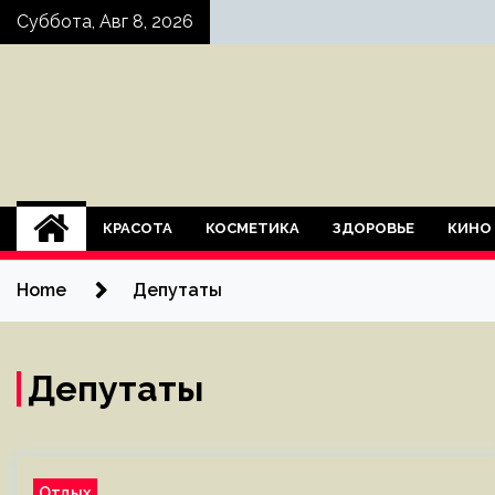
Skip
Суббота, Авг 8, 2026
to
content
КРАСОТА
КОСМЕТИКА
ЗДОРОВЬЕ
КИНО
Home
Депутаты
Депутаты
Отдых