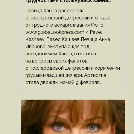
трудностями столкнулась Ханна
после родов
Певица Ханна рассказала
о послеродовой депрессии и отказе
от грудного вскармливания Фото:
www.globallookpress.com / Pavel
Kashaev, Павел Кашаев Певица Анна
Иванова, выступающая под
псевдонимом Ханна, ответила
на вопросы своих фанатов
о послеродовой депрессии и кормлении
грудью младшей дочери. Артистка
стала дважды мамой 9 февраля.…