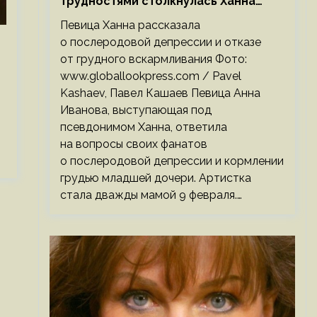
трудностями столкнулась Ханна
после родов
Певица Ханна рассказала
о послеродовой депрессии и отказе
от грудного вскармливания Фото:
www.globallookpress.com / Pavel
Kashaev, Павел Кашаев Певица Анна
Иванова, выступающая под
псевдонимом Ханна, ответила
на вопросы своих фанатов
о послеродовой депрессии и кормлении
грудью младшей дочери. Артистка
стала дважды мамой 9 февраля.…