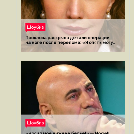
Шоубиз
Проклова раскрыла детали операции
на ноге после перелома: «Я опять могу
ходить»
Шоубиз
«Носил мое нижнее белье!» — Иосиф