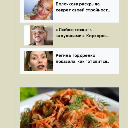
Волочкова раскрыла
секрет своей стройности:
«Частые, мощные,
страстные…»
«Люблю тискать
за кулисами»: Киркоров
признался в чувствах
к молодой особе
Регина Тодоренко
показала, как готовится
к рождению третьего
ребенка