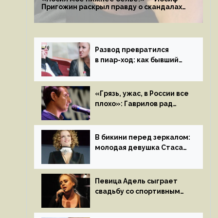
Пригожин раскрыл правду о скандалах
с мужем своей экс-жены
Развод превратился
в пиар-ход: как бывший
муж помог Бузовой стать
популярной
«Грязь, ужас, в России все
плохо»: Гаврилов рад
отъезду из страны
иноагентов
В бикини перед зеркалом:
молодая девушка Стаса
Пьехи показала тело
на камеру
Певица Адель сыграет
свадьбу со спортивным
агентом Ричем Полом
этим летом