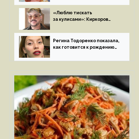
«Люблю тискать
за кулисами»: Киркоров
признался в чувствах
к молодой особе
Регина Тодоренко показала,
как готовится к рождению
третьего ребенка