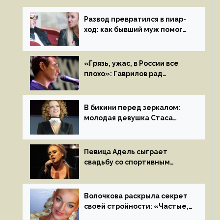
Развод превратился в пиар-
ход: как бывший муж помог
Бузовой стать популярной
«Грязь, ужас, в России все
плохо»: Гаврилов рад
отъезду из страны
иноагентов
В бикини перед зеркалом:
молодая девушка Стаса
Пьехи показала тело
на камеру
Певица Адель сыграет
свадьбу со спортивным
агентом Ричем Полом этим
летом
Волочкова раскрыла секрет
своей стройности: «Частые,
мощные, страстные…»