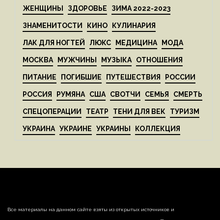
ЖЕНЩИНЫ
ЗДОРОВЬЕ
ЗИМА 2022-2023
ЗНАМЕНИТОСТИ
КИНО
КУЛИНАРИЯ
ЛАК ДЛЯ НОГТЕЙ
ЛЮКС
МЕДИЦИНА
МОДА
МОСКВА
МУЖЧИНЫ
МУЗЫКА
ОТНОШЕНИЯ
ПИТАНИЕ
ПОГИБШИЕ
ПУТЕШЕСТВИЯ
РОССИИ
РОССИЯ
РУМЯНА
США
СВОТЧИ
СЕМЬЯ
СМЕРТЬ
СПЕЦОПЕРАЦИИ
ТЕАТР
ТЕНИ ДЛЯ ВЕК
ТУРИЗМ
УКРАИНА
УКРАИНЕ
УКРАИНЫ
КОЛЛЕКЦИЯ
Все материалы на данном сайте взяты из открытых источников и