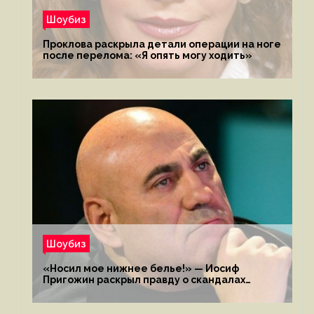
Шоубиз
Проклова раскрыла детали операции на ноге
после перелома: «Я опять могу ходить»
Шоубиз
«Носил мое нижнее белье!» — Иосиф
Пригожин раскрыл правду о скандалах
с мужем своей экс-жены