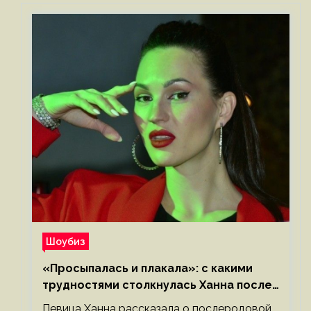
Шоубиз
«Просыпалась и плакала»: с какими
трудностями столкнулась Ханна после
родов
Певица Ханна рассказала о послеродовой