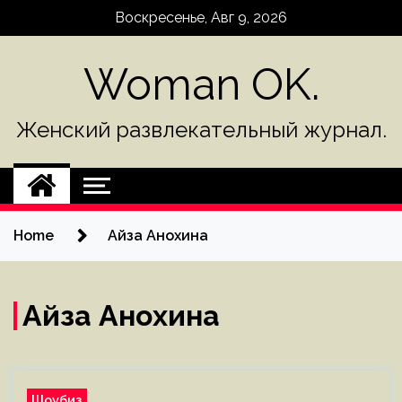
Skip
Воскресенье, Авг 9, 2026
to
content
Woman OK.
Женский развлекательный журнал.
Home
Айза Анохина
Айза Анохина
Шоубиз