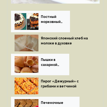
Постный
морковный
пирог
Японский слоеный хлеб на
молоке в духовке
Пышки в
сахарной
глазури
Пирог «Дежурный» с
грибами и ветчиной
Печеночные