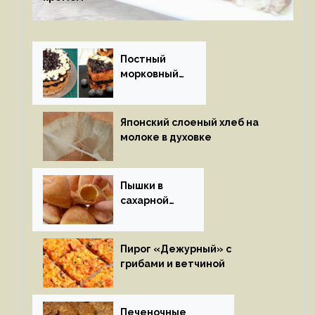
Постный
морковный
пирог
Японский слоеный хлеб на
молоке в духовке
Пышки в
сахарной
глазури
Пирог «Дежурный» с
грибами и ветчиной
Печеночные