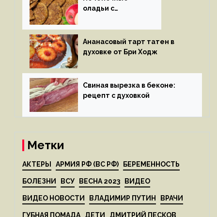
оладьи с
яблоками
Ананасовый тарт татен в
духовке от Бри Ходж
Свиная вырезка в беконе:
рецепт с духовкой
Метки
АКТЕРЫ
АРМИЯ РФ (ВС РФ)
БЕРЕМЕННОСТЬ
БОЛЕЗНИ
ВСУ
ВЕСНА 2023
ВИДЕО
ВИДЕО НОВОСТИ
ВЛАДИМИР ПУТИН
ВРАЧИ
ГУБНАЯ ПОМАДА
ДЕТИ
ДМИТРИЙ ПЕСКОВ