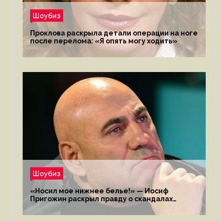
Шоубиз
Проклова раскрыла детали операции на ноге
после перелома: «Я опять могу ходить»
Шоубиз
«Носил мое нижнее белье!» — Иосиф
Пригожин раскрыл правду о скандалах
с мужем своей экс-жены