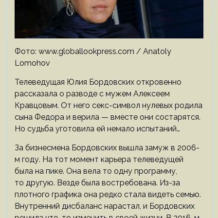
Фото: www.globallookpress.com / Anatoly
Lomohov
Телеведущая Юлия Бордовских откровенно
рассказала о разводе с мужем Алексеем
Кравцовым. От него секс-символ нулевых родила
сына Федора и верила — вместе они состарятся.
Но судьба уготовила ей немало испытаний…
За бизнесмена Бордовских вышла замуж в 2006-
м году. На тот момент карьера телеведущей
была на пике. Она вела то одну программу,
то другую. Везде была востребована. Из-за
плотного графика она редко стала видеть семью.
Внутренний дисбаланс нарастал, и Бордовских
решила что-то изменить в своей жизни. В 2016-м