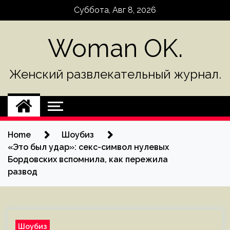
Skip
Суббота, Авг 8, 2026
to
content
Woman OK.
Женский развлекательный журнал.
Home
Шоубиз
«Это был удар»: секс-символ нулевых
Бордовских вспомнила, как пережила
развод
Шоубиз