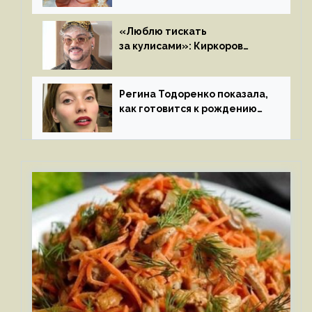
«Люблю тискать
за кулисами»: Киркоров
признался в чувствах
к молодой особе
Регина Тодоренко показала,
как готовится к рождению
третьего ребенка