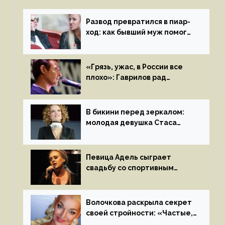
Развод превратился в пиар-
ход: как бывший муж помог
Бузовой стать популярной
«Грязь, ужас, в России все
плохо»: Гаврилов рад
отъезду из страны
иноагентов
В бикини перед зеркалом:
молодая девушка Стаса
Пьехи показала тело
на камеру
Певица Адель сыграет
свадьбу со спортивным
агентом Ричем Полом этим
летом
Волочкова раскрыла секрет
своей стройности: «Частые,
мощные, страстные…»