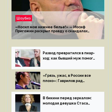
Шоубиз
«Носил мое нижнее белье!» — Иосиф
Пригожин раскрыл правду о скандалах
с мужем своей экс-жены
Развод превратился в пиар-
ход: как бывший муж помог
Бузовой стать популярной
«Грязь, ужас, в России все
плохо»: Гаврилов рад
отъезду из страны
иноагентов
В бикини перед зеркалом:
молодая девушка Стаса
Пьехи показала тело