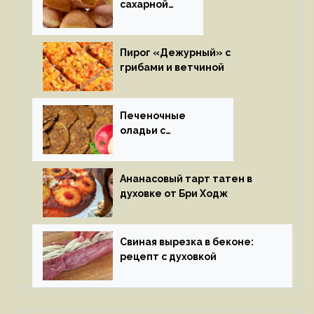
сахарной
глазури
Пирог «Дежурный» с
грибами и ветчиной
Печеночные
оладьи с
яблоками
Ананасовый тарт татен в
духовке от Бри Ходж
Свиная вырезка в беконе:
рецепт с духовкой