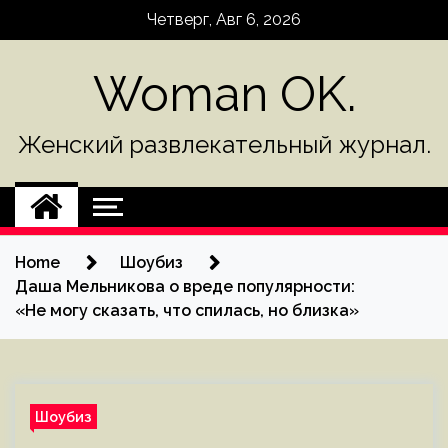
Skip
Четверг, Авг 6, 2026
to
content
Woman OK.
Женский развлекательный журнал.
Home
Шоубиз
Даша Мельникова о вреде популярности:
«Не могу сказать, что спилась, но близка»
Шоубиз