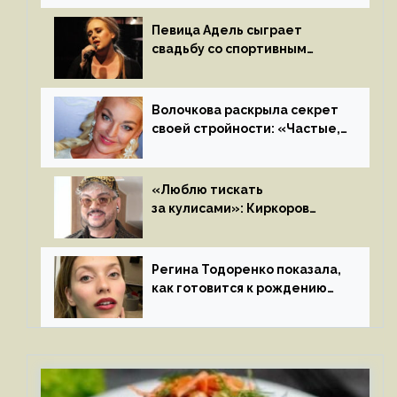
на камеру
Певица Адель сыграет
свадьбу со спортивным
агентом Ричем Полом этим
летом
Волочкова раскрыла секрет
своей стройности: «Частые,
мощные, страстные…»
«Люблю тискать
за кулисами»: Киркоров
признался в чувствах
к молодой особе
Регина Тодоренко показала,
как готовится к рождению
третьего ребенка