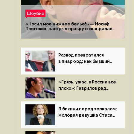
Шоубиз
«Носил мое нижнее белье!» — Иосиф
Пригожин раскрыл правду о скандалах
с мужем своей экс-жены
Развод превратился
в пиар-ход: как бывший
муж помог Бузовой стать
популярной
«Грязь, ужас, в России все
плохо»: Гаврилов рад
отъезду из страны
иноагентов
В бикини перед зеркалом:
молодая девушка Стаса
Пьехи показала тело
на камеру