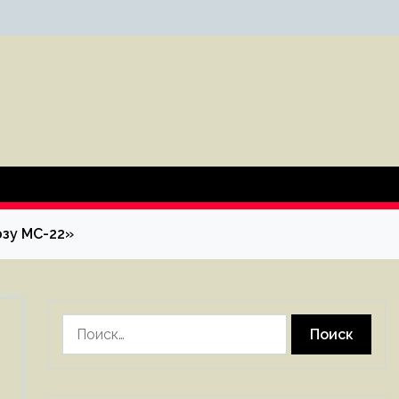
юзу МС-22»
Найти: