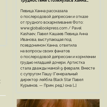
трудностями столкнулась Ханна
после родов
Певица Ханна рассказала
о послеродовой депрессии и отказе
от грудного вскармливания Фото:
www.globallookpress.com / Pavel
Kashaev, Павел Кашаев Певица Анна
Иванова, выступающая под
псевдонимом Ханна, ответила
на вопросы своих фанатов
о послеродовой депрессии и кормлении
грудью младшей дочери. Артистка
стала дважды мамой 9 февраля. Вместе
с супругом Пашу (Генеральный
директор лейбла Black Star Павел
х
Курьянов. — Прим. ред.) она […]