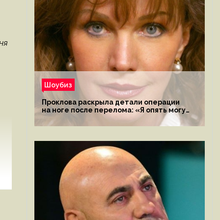
ня
Шоубиз
Проклова раскрыла детали операции
на ноге после перелома: «Я опять могу
ходить»