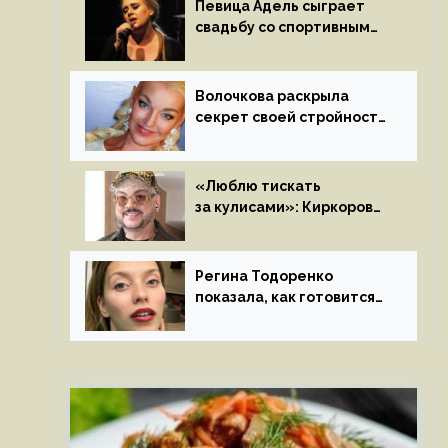
Певица Адель сыграет
свадьбу со спортивным
агентом Ричем Полом
этим летом
Волочкова раскрыла
секрет своей стройности:
«Частые, мощные,
страстные…»
«Люблю тискать
за кулисами»: Киркоров
признался в чувствах
к молодой особе
Регина Тодоренко
показала, как готовится
к рождению третьего
ребенка