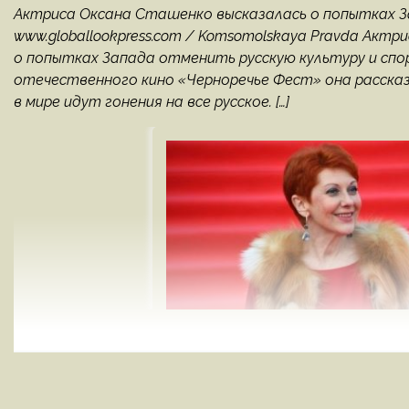
Актриса Оксана Сташенко высказалась о попытках З
www.globallookpress.com / Komsomolskaya Pravda Акт
о попытках Запада отменить русскую культуру и спо
отечественного кино «Черноречье Фест» она рассказа
в мире идут гонения на все русское. […]