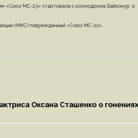
ем «Союз МС-23» стартовала с космодрома Байконур, о
анции (МКС) поврежденный «Союз МС-22».
 актриса Оксана Сташенко о гонения