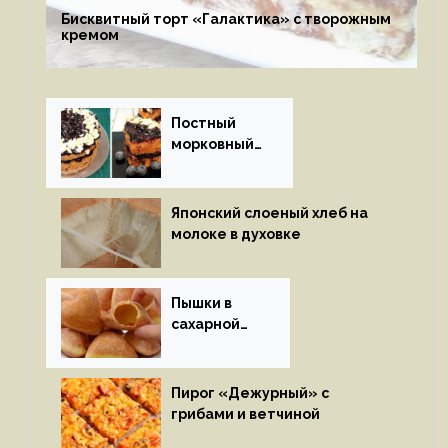
Бисквитный торт «Галактика» с творожным
кремом
Постный
морковный
пирог
Японский слоеный хлеб на
молоке в духовке
Пышки в
сахарной
глазури
Пирог «Дежурный» с
грибами и ветчиной