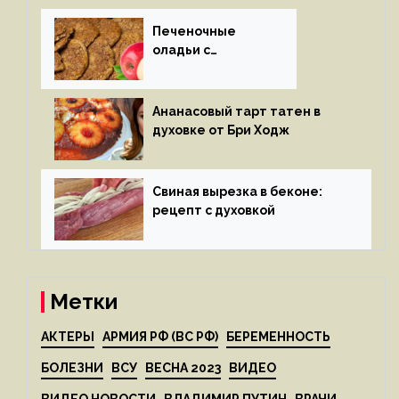
Печеночные
оладьи с
яблоками
Ананасовый тарт татен в
духовке от Бри Ходж
Свиная вырезка в беконе:
рецепт с духовкой
Метки
АКТЕРЫ
АРМИЯ РФ (ВС РФ)
БЕРЕМЕННОСТЬ
БОЛЕЗНИ
ВСУ
ВЕСНА 2023
ВИДЕО
ВИДЕО НОВОСТИ
ВЛАДИМИР ПУТИН
ВРАЧИ