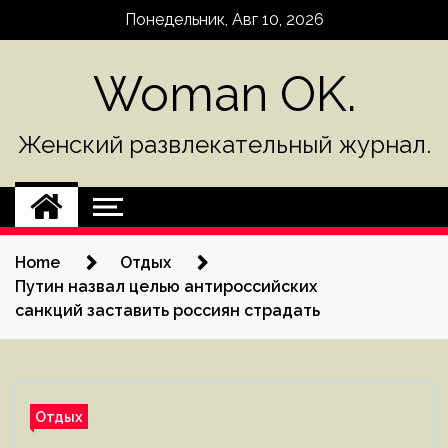
Skip
Понедельник, Авг 10, 2026
to
content
Woman OK.
Женский развлекательный журнал.
Home
Отдых
Путин назвал целью антироссийских
санкций заставить россиян страдать
Отдых