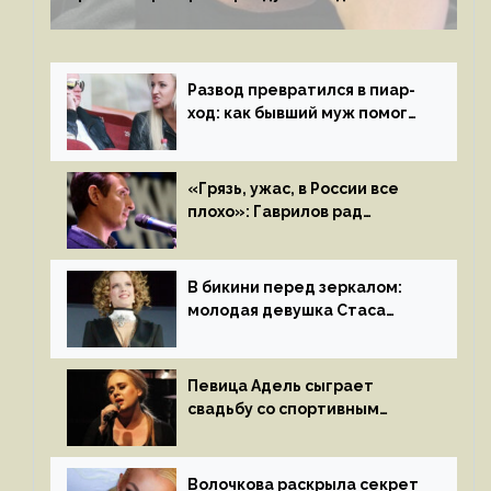
с мужем своей экс-жены
Развод превратился в пиар-
ход: как бывший муж помог
Бузовой стать популярной
«Грязь, ужас, в России все
плохо»: Гаврилов рад
отъезду из страны
иноагентов
В бикини перед зеркалом:
молодая девушка Стаса
Пьехи показала тело
на камеру
Певица Адель сыграет
свадьбу со спортивным
агентом Ричем Полом этим
летом
Волочкова раскрыла секрет