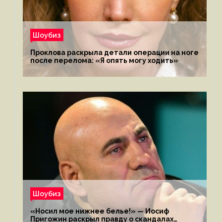
Шоубиз
Проклова раскрыла детали операции на ноге
после перелома: «Я опять могу ходить»
Шоубиз
«Носил мое нижнее белье!» — Иосиф
Пригожин раскрыл правду о скандалах