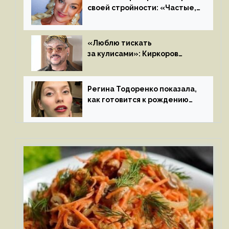
своей стройности: «Частые,
мощные, страстные…»
«Люблю тискать
за кулисами»: Киркоров
признался в чувствах
к молодой особе
Регина Тодоренко показала,
как готовится к рождению
третьего ребенка