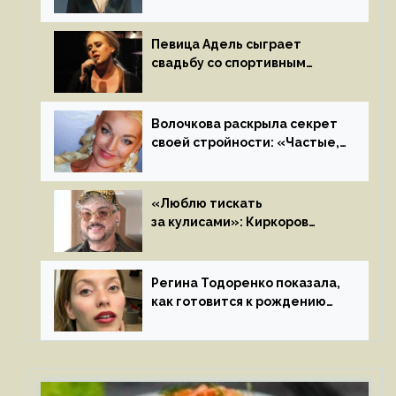
Пьехи показала тело
на камеру
Певица Адель сыграет
свадьбу со спортивным
агентом Ричем Полом этим
летом
Волочкова раскрыла секрет
своей стройности: «Частые,
мощные, страстные…»
«Люблю тискать
за кулисами»: Киркоров
признался в чувствах
к молодой особе
Регина Тодоренко показала,
как готовится к рождению
третьего ребенка