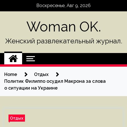
Skip
Воскресенье, Авг 9, 2026
to
content
Woman OK.
Женский развлекательный журнал.
Home
Отдых
Политик Филиппо осудил Макрона за слова
о ситуации на Украине
Отдых