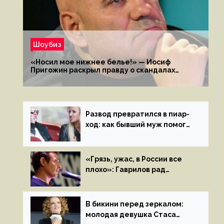
Шоубиз
«Носил мое нижнее белье!» — Иосиф
Пригожин раскрыл правду о скандалах
с мужем своей экс-жены
Развод превратился в пиар-
ход: как бывший муж помог
Бузовой стать популярной
«Грязь, ужас, в России все
плохо»: Гаврилов рад
отъезду из страны
иноагентов
В бикини перед зеркалом:
молодая девушка Стаса