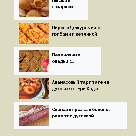
Пышки в
сахарной
глазури
Пирог «Дежурный» с
грибами и ветчиной
Печеночные
оладьи с
яблоками
Ананасовый тарт татен в
духовке от Бри Ходж
Свиная вырезка в беконе:
рецепт с духовкой