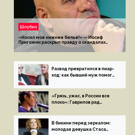
Шоубиз
«Носил мое нижнее белье!» — Иосиф
Пригожин раскрыл правду о скандалах
с мужем своей экс-жены
Развод превратился в пиар-
ход: как бывший муж помог
Бузовой стать популярной
«Грязь, ужас, в России все
плохо»: Гаврилов рад
отъезду из страны
иноагентов
В бикини перед зеркалом:
молодая девушка Стаса