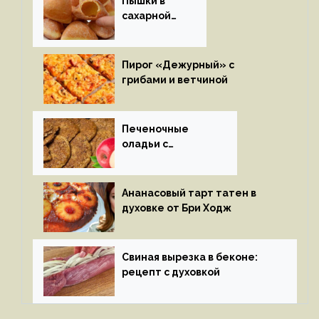
Пышки в
сахарной
глазури
Пирог «Дежурный» с
грибами и ветчиной
Печеночные
оладьи с
яблоками
Ананасовый тарт татен в
духовке от Бри Ходж
Свиная вырезка в беконе:
рецепт с духовкой