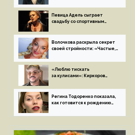
Пьехи показала тело
на камеру
Певица Адель сыграет
свадьбу со спортивным
агентом Ричем Полом этим
летом
Волочкова раскрыла секрет
своей стройности: «Частые,
мощные, страстные…»
«Люблю тискать
за кулисами»: Киркоров
признался в чувствах
к молодой особе
Регина Тодоренко показала,
как готовится к рождению
третьего ребенка