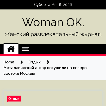
Skip
Суббота, Авг 8, 2026
to
content
Woman OK.
Женский развлекательный журнал.
Home
Отдых
Металлический ангар потушили на северо-
востоке Москвы
Отдых