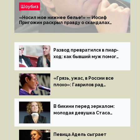
Шоубиз
«Носил мое нижнее белье!» — Иосиф
Пригожин раскрыл правду о скандалах
с мужем своей экс-жены
Развод превратился в пиар-
ход: как бывший муж помог
Бузовой стать популярной
«Грязь, ужас, в России все
плохо»: Гаврилов рад
отъезду из страны
иноагентов
В бикини перед зеркалом:
молодая девушка Стаса
Пьехи показала тело
на камеру
Певица Адель сыграет