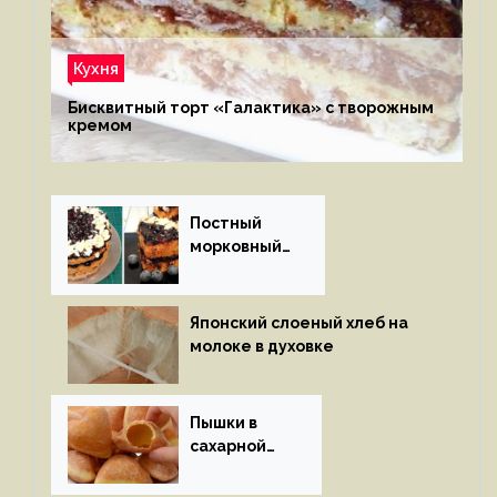
Кухня
Бисквитный торт «Галактика» с творожным
кремом
Постный
морковный
пирог
Японский слоеный хлеб на
молоке в духовке
Пышки в
сахарной
глазури