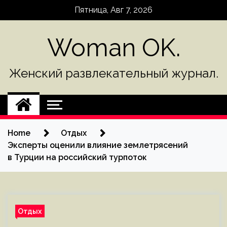
Skip
Пятница, Авг 7, 2026
to
content
Woman OK.
Женский развлекательный журнал.
Home
Отдых
Эксперты оценили влияние землетрясений
в Турции на российский турпоток
Отдых