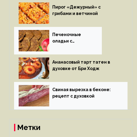
Пирог «Дежурный» с
грибами и ветчиной
Печеночные
оладьи с
яблоками
Ананасовый тарт татен в
духовке от Бри Ходж
Свиная вырезка в беконе:
рецепт с духовкой
Метки