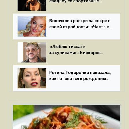
свадьбу со спортивным
агентом Ричем Полом этим
летом
Волочкова раскрыла секрет
своей стройности: «Частые,
мощные, страстные…»
«Люблю тискать
за кулисами»: Киркоров
признался в чувствах
к молодой особе
Регина Тодоренко показала,
как готовится к рождению
третьего ребенка