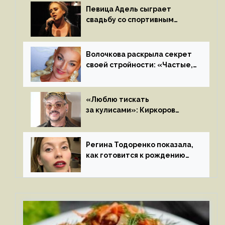
Певица Адель сыграет
свадьбу со спортивным
агентом Ричем Полом этим
летом
Волочкова раскрыла секрет
своей стройности: «Частые,
мощные, страстные…»
«Люблю тискать
за кулисами»: Киркоров
признался в чувствах
к молодой особе
Регина Тодоренко показала,
как готовится к рождению
третьего ребенка