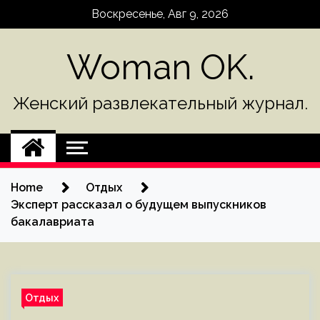
Skip
Воскресенье, Авг 9, 2026
to
content
Woman OK.
Женский развлекательный журнал.
Home
Отдых
Эксперт рассказал о будущем выпускников
бакалавриата
Отдых