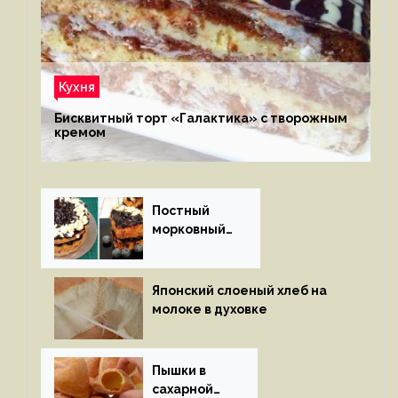
Кухня
Бисквитный торт «Галактика» с творожным
кремом
Постный
морковный
пирог
Японский слоеный хлеб на
молоке в духовке
Пышки в
сахарной