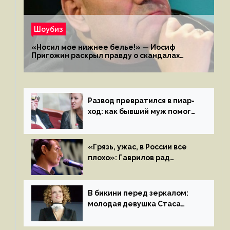
Шоубиз
«Носил мое нижнее белье!» — Иосиф
Пригожин раскрыл правду о скандалах
с мужем своей экс-жены
Развод превратился в пиар-
ход: как бывший муж помог
Бузовой стать популярной
«Грязь, ужас, в России все
плохо»: Гаврилов рад
отъезду из страны
иноагентов
В бикини перед зеркалом:
молодая девушка Стаса
Пьехи показала тело
на камеру