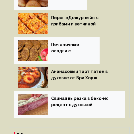
глазури
Пирог «Дежурный» с
грибами и ветчиной
Печеночные
оладьи с
яблоками
Ананасовый тарт татен в
духовке от Бри Ходж
Свиная вырезка в беконе:
рецепт с духовкой