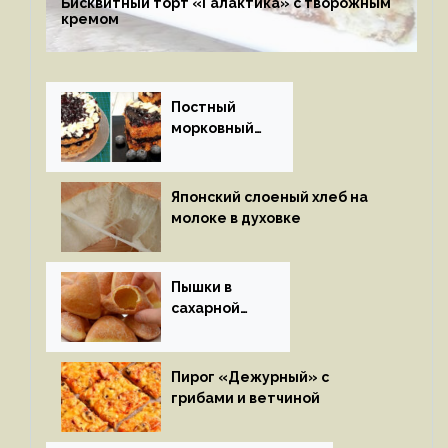
Бисквитный торт «Галактика» с творожным
кремом
Постный
морковный
пирог
Японский слоеный хлеб на
молоке в духовке
Пышки в
сахарной
глазури
Пирог «Дежурный» с
грибами и ветчиной