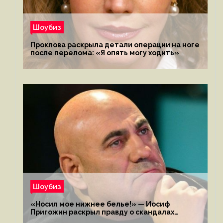
Шоубиз
Проклова раскрыла детали операции на ноге
после перелома: «Я опять могу ходить»
Шоубиз
«Носил мое нижнее белье!» — Иосиф
Пригожин раскрыл правду о скандалах
с мужем своей экс-жены