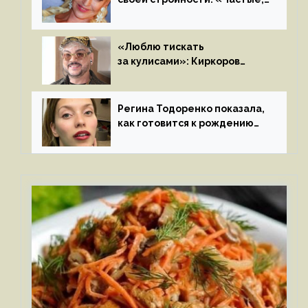
мощные, страстные…»
«Люблю тискать
за кулисами»: Киркоров
признался в чувствах
к молодой особе
Регина Тодоренко показала,
как готовится к рождению
третьего ребенка