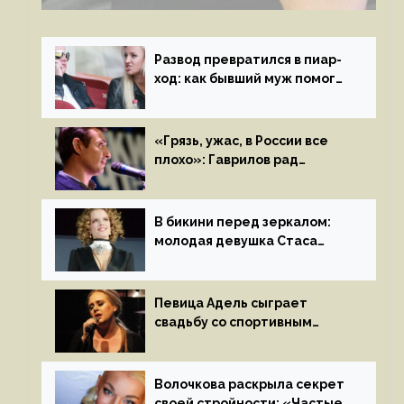
Развод превратился в пиар-
ход: как бывший муж помог
Бузовой стать популярной
«Грязь, ужас, в России все
плохо»: Гаврилов рад
отъезду из страны
иноагентов
В бикини перед зеркалом:
молодая девушка Стаса
Пьехи показала тело
на камеру
Певица Адель сыграет
свадьбу со спортивным
агентом Ричем Полом этим
летом
Волочкова раскрыла секрет
своей стройности: «Частые,