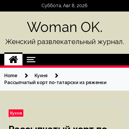
Skip
Суббота, Авг 8, 2026
to
content
Woman OK.
Женский развлекательный журнал.
Home
Кухня
Рассыпчатый корт по-татарски из ряженки
Кухня