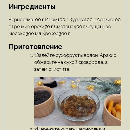
Ингредиенты
Чернослив100 г Изюм100 г Курага100 г Арахис100
г Грецкие орехи70 г Сметана400 г Сгущенное
молоко300 мл Крекер300 г
Приготовление
1Залейте сухофрукты водой. Арахис
обжарьте на сухой сковороде, а
затем очистите.
2Нарежьте курагу, чернослив и