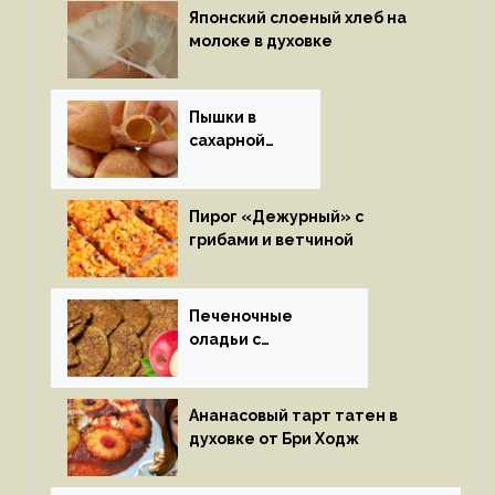
Японский слоеный хлеб на
молоке в духовке
Пышки в
сахарной
глазури
Пирог «Дежурный» с
грибами и ветчиной
Печеночные
оладьи с
яблоками
Ананасовый тарт татен в
духовке от Бри Ходж