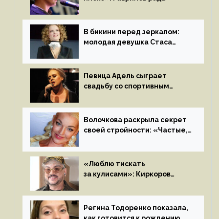
отъезду из страны
иноагентов
В бикини перед зеркалом:
молодая девушка Стаса
Пьехи показала тело
на камеру
Певица Адель сыграет
свадьбу со спортивным
агентом Ричем Полом этим
летом
Волочкова раскрыла секрет
своей стройности: «Частые,
мощные, страстные…»
«Люблю тискать
за кулисами»: Киркоров
признался в чувствах
к молодой особе
Регина Тодоренко показала,
как готовится к рождению