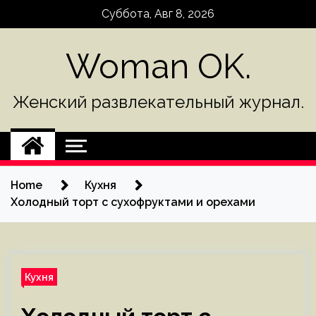
Skip
Суббота, Авг 8, 2026
to
content
Woman OK.
Женский развлекательный журнал.
Home
Кухня
Холодный торт с сухофруктами и орехами
Кухня