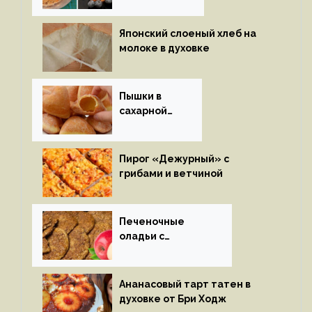
Японский слоеный хлеб на
молоке в духовке
Пышки в
сахарной
глазури
Пирог «Дежурный» с
грибами и ветчиной
Печеночные
оладьи с
яблоками
Ананасовый тарт татен в
духовке от Бри Ходж