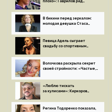
плохо»: Гаврилов рад
отъезду из страны
иноагентов
В бикини перед зеркалом:
молодая девушка Стаса
Пьехи показала тело
на камеру
Певица Адель сыграет
свадьбу со спортивным
агентом Ричем Полом этим
летом
Волочкова раскрыла секрет
своей стройности: «Частые,
мощные, страстные…»
«Люблю тискать
за кулисами»: Киркоров
признался в чувствах
к молодой особе
Регина Тодоренко показала,