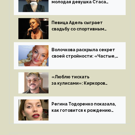
молодая девушка Стаса
Пьехи показала тело
на камеру
Певица Адель сыграет
свадьбу со спортивным
агентом Ричем Полом этим
летом
Волочкова раскрыла секрет
своей стройности: «Частые,
мощные, страстные…»
«Люблю тискать
за кулисами»: Киркоров
признался в чувствах
к молодой особе
Регина Тодоренко показала,
как готовится к рождению
третьего ребенка