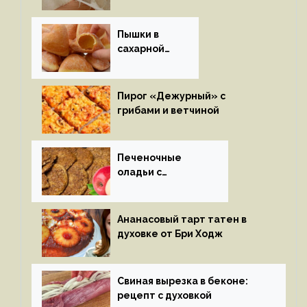
Пышки в
сахарной
глазури
Пирог «Дежурный» с
грибами и ветчиной
Печеночные
оладьи с
яблоками
Ананасовый тарт татен в
духовке от Бри Ходж
Свиная вырезка в беконе:
рецепт с духовкой