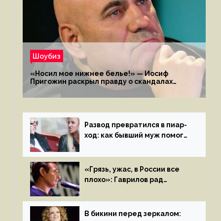
Шоубиз
«Носил мое нижнее белье!» — Иосиф
Пригожин раскрыл правду о скандалах
с мужем своей экс-жены
Развод превратился в пиар-
ход: как бывший муж помог
Бузовой стать популярной
«Грязь, ужас, в России все
плохо»: Гаврилов рад
отъезду из страны
иноагентов
В бикини перед зеркалом: