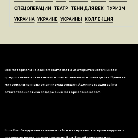
СПЕЦОПЕРАЦИИ
ТЕАТР
ТЕНИ ДЛЯ ВЕК
ТУРИЗМ
УКРАИНА
УКРАИНЕ
УКРАИНЫ
КОЛЛЕКЦИЯ
Все материалы на данном сайте взяты из открытых источников и
предоставляются исключительно в ознакомительных целях. Права на
материалы принадлежат их владельцам. Администрация сайта
ответственности за содержание материала не несет.
Если Вы обнаружили на нашем сайте материалы, которые нарушают
авторские права, принадлежащие Вам, Вашей компании или