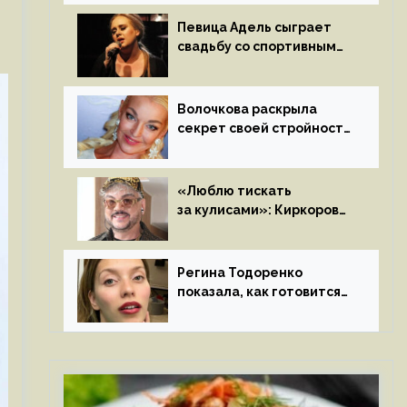
на камеру
Певица Адель сыграет
свадьбу со спортивным
агентом Ричем Полом
этим летом
Волочкова раскрыла
секрет своей стройности:
«Частые, мощные,
страстные…»
«Люблю тискать
за кулисами»: Киркоров
признался в чувствах
к молодой особе
Регина Тодоренко
показала, как готовится
к рождению третьего
ребенка