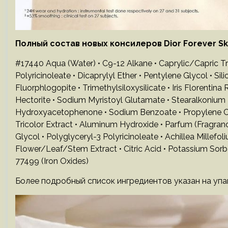
Полный состав новых консилеров Dior Forever Ski
#17440 Aqua (Water) • C9-12 Alkane • Caprylic/Capric Tri
Polyricinoleate • Dicaprylyl Ether • Pentylene Glycol • Si
Fluorphlogopite • Trimethylsiloxysilicate • Iris Florentin
Hectorite • Sodium Myristoyl Glutamate • Stearalkonium H
Hydroxyacetophenone • Sodium Benzoate • Propylene Car
Tricolor Extract • Aluminum Hydroxide • Parfum (Fragrance
Glycol • Polyglyceryl-3 Polyricinoleate • Achillea Mille
Flower/Leaf/Stem Extract • Citric Acid • Potassium Sorbat
77499 (Iron Oxides)
Более подробный список ингредиентов указан на упа