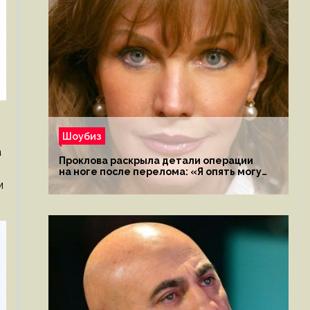
Шоубиз
а
Проклова раскрыла детали операции
на ноге после перелома: «Я опять могу
ходить»
м