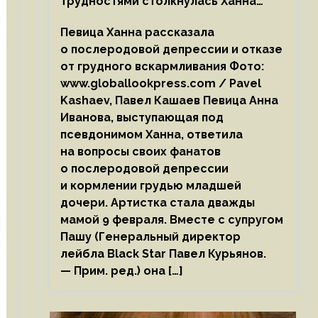
трудностями столкнулась Ханна
после родов
Певица Ханна рассказала
о послеродовой депрессии и отказе
от грудного вскармливания Фото:
www.globallookpress.com / Pavel
Kashaev, Павел Кашаев Певица Анна
Иванова, выступающая под
псевдонимом Ханна, ответила
на вопросы своих фанатов
о послеродовой депрессии
и кормлении грудью младшей
дочери. Артистка стала дважды
мамой 9 февраля. Вместе с супругом
Пашу (Генеральный директор
лейбла Black Star Павел Курьянов.
— Прим. ред.) она […]