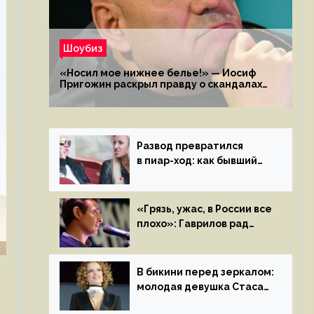
Шоубиз
«Носил мое нижнее белье!» — Иосиф
Пригожин раскрыл правду о скандалах
с мужем своей экс-жены
Развод превратился
в пиар-ход: как бывший
муж помог Бузовой стать
популярной
«Грязь, ужас, в России все
плохо»: Гаврилов рад
отъезду из страны
иноагентов
В бикини перед зеркалом:
молодая девушка Стаса
Пьехи показала тело