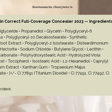
n Correct Full-Coverage Concealer 2023 — Ingredients
glyceride • Propanediol • Glycerin • Polyglyceryl-6
lica • Polyglyceryl-10 Decaisostearate • Synthetic
a Root Extract • Polyglyceryl-2 Isostearate • Disteardimonium
ectorite • Sodium Chloride • Butylene Glycol • Lecithin •
bonate • Polyhydroxystearic Acid • Hydrolyzed Viola
) • Tocopherol • Isostearic Acid • 1,2-Hexanediol • Caprylyl
folium Extract • Xanthan Gum • Tropaeolum Majus
e • [+/- Ci 77891 (Titanium Dioxide) • Ci 77491, Ci 77492, Ci
ковке.