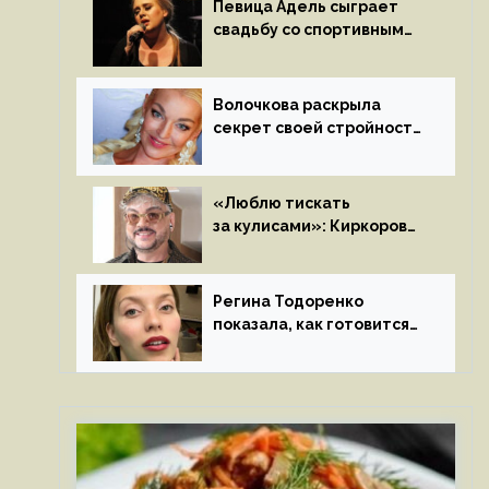
Певица Адель сыграет
свадьбу со спортивным
агентом Ричем Полом
этим летом
Волочкова раскрыла
секрет своей стройности:
«Частые, мощные,
страстные…»
«Люблю тискать
за кулисами»: Киркоров
признался в чувствах
к молодой особе
Регина Тодоренко
показала, как готовится
к рождению третьего
ребенка