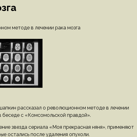
озга
ном методе в лечении рака мозга
шапкин рассказал о революционном методе в лечении
 в беседе с «Комсомольской правдой».
чение звезда сериала «Моя прекрасная няня», применяют
ые остались после удаления опухоли.