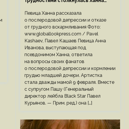
трудностями столкнулась Ханна
после родов
Певица Ханна рассказала
м
о послеродовой депрессии и отказе
от грудного вскармливания Фото:
www.globallookpress.com / Pavel
Kashaev, Павел Кашаев Певица Анна
Иванова, выступающая под
псевдонимом Ханна, ответила
на вопросы своих фанатов
о послеродовой депрессии и кормлении
грудью младшей дочери. Артистка
стала дважды мамой 9 февраля. Вместе
с супругом Пашу (Генеральный
директор лейбла Black Star Павел
Курьянов. — Прим. ред.) она […]