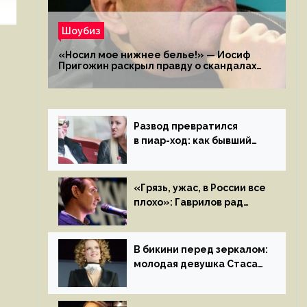
Шоубиз
«Носил мое нижнее белье!» — Иосиф
Пригожин раскрыл правду о скандалах
с мужем своей экс-жены
Развод превратился
в пиар-ход: как бывший
муж помог Бузовой стать
популярной
«Грязь, ужас, в России все
плохо»: Гаврилов рад
отъезду из страны
иноагентов
В бикини перед зеркалом:
молодая девушка Стаса
Пьехи показала тело
на камеру