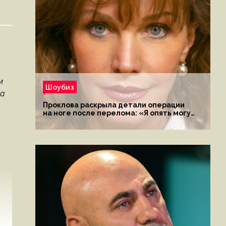
м
Шоубиз
на
Проклова раскрыла детали операции
на ноге после перелома: «Я опять могу
ходить»