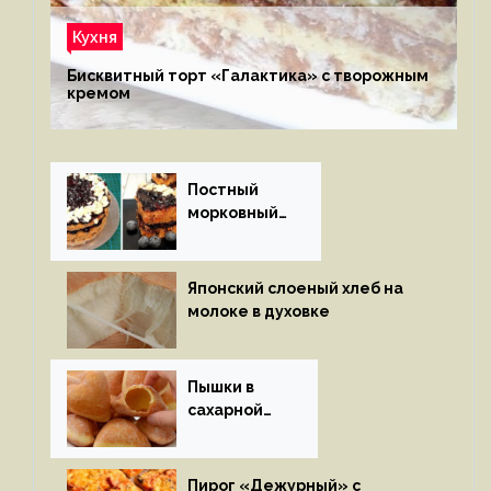
Кухня
Бисквитный торт «Галактика» с творожным
кремом
Постный
морковный
пирог
Японский слоеный хлеб на
молоке в духовке
Пышки в
сахарной
глазури
Пирог «Дежурный» с