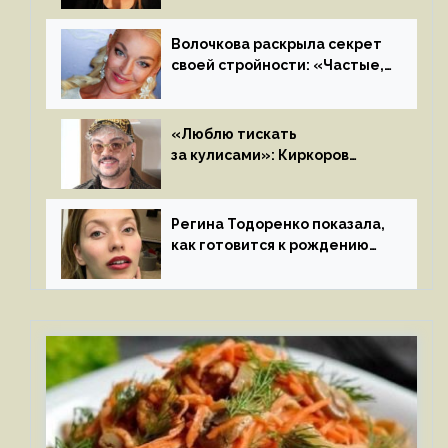
летом
Волочкова раскрыла секрет
своей стройности: «Частые,
мощные, страстные…»
«Люблю тискать
за кулисами»: Киркоров
признался в чувствах
к молодой особе
Регина Тодоренко показала,
как готовится к рождению
третьего ребенка