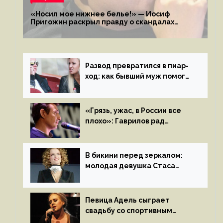
«Носил мое нижнее белье!» — Иосиф
Пригожин раскрыл правду о скандалах
с мужем своей экс-жены
Развод превратился в пиар-
ход: как бывший муж помог
Бузовой стать популярной
«Грязь, ужас, в России все
плохо»: Гаврилов рад
отъезду из страны
иноагентов
В бикини перед зеркалом:
молодая девушка Стаса
Пьехи показала тело
на камеру
Певица Адель сыграет
свадьбу со спортивным
агентом Ричем Полом этим