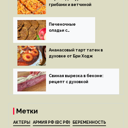
грибами и ветчиной
Печеночные
оладьи с
яблоками
Ананасовый тарт татен в
духовке от Бри Ходж
Свиная вырезка в беконе:
рецепт с духовкой
Метки
АКТЕРЫ
АРМИЯ РФ (ВС РФ)
БЕРЕМЕННОСТЬ