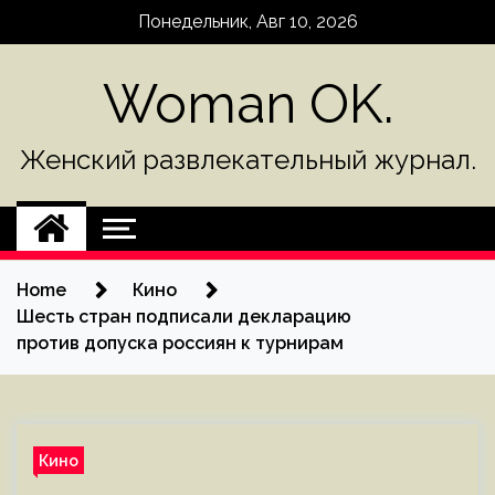
Skip
Понедельник, Авг 10, 2026
to
content
Woman OK.
Женский развлекательный журнал.
Home
Кино
Шесть стран подписали декларацию
против допуска россиян к турнирам
Кино