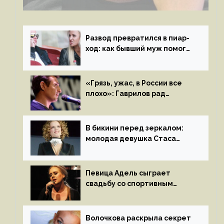
с мужем своей экс-жены
Развод превратился в пиар-
ход: как бывший муж помог
Бузовой стать популярной
«Грязь, ужас, в России все
плохо»: Гаврилов рад
отъезду из страны
иноагентов
В бикини перед зеркалом:
молодая девушка Стаса
Пьехи показала тело
на камеру
Певица Адель сыграет
свадьбу со спортивным
агентом Ричем Полом этим
летом
Волочкова раскрыла секрет