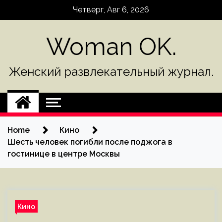
Skip
Четверг, Авг 6, 2026
to
content
Woman OK.
Женский развлекательный журнал.
Home
Кино
Шесть человек погибли после поджога в
гостинице в центре Москвы
Кино