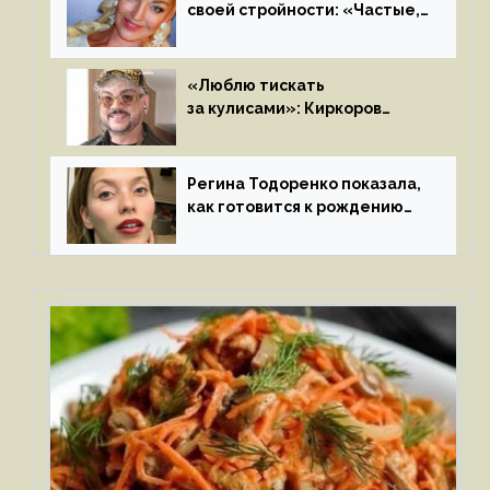
своей стройности: «Частые,
мощные, страстные…»
«Люблю тискать
за кулисами»: Киркоров
признался в чувствах
к молодой особе
Регина Тодоренко показала,
как готовится к рождению
третьего ребенка