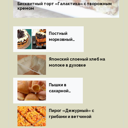
Бисквитный торт «Галактика» с творожным
кремом
Постный
морковный
пирог
Японский слоеный хлеб на
молоке в духовке
Пышки в
сахарной
глазури
Пирог «Дежурный» с
грибами и ветчиной