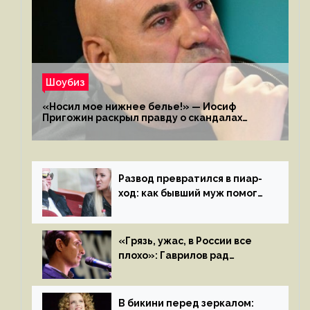
Шоубиз
«Носил мое нижнее белье!» — Иосиф
Пригожин раскрыл правду о скандалах
с мужем своей экс-жены
Развод превратился в пиар-
ход: как бывший муж помог
Бузовой стать популярной
«Грязь, ужас, в России все
плохо»: Гаврилов рад
отъезду из страны
иноагентов
В бикини перед зеркалом: