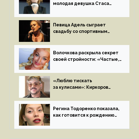
молодая девушка Стаса
Пьехи показала тело
на камеру
Певица Адель сыграет
свадьбу со спортивным
агентом Ричем Полом этим
летом
Волочкова раскрыла секрет
своей стройности: «Частые,
мощные, страстные…»
«Люблю тискать
за кулисами»: Киркоров
признался в чувствах
к молодой особе
Регина Тодоренко показала,
как готовится к рождению
третьего ребенка