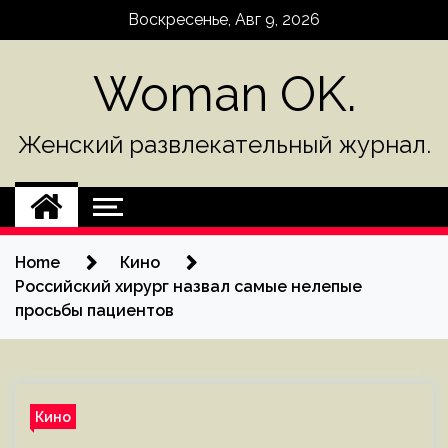
Skip
Воскресенье, Авг 9, 2026
to
content
Woman OK.
Женский развлекательный журнал.
Home
Кино
Российский хирург назвал самые нелепые
просьбы пациентов
Кино