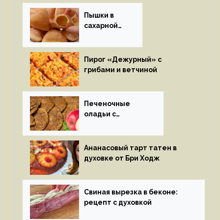
Пышки в
сахарной
глазури
Пирог «Дежурный» с
грибами и ветчиной
Печеночные
оладьи с
яблоками
Ананасовый тарт татен в
духовке от Бри Ходж
Свиная вырезка в беконе:
рецепт с духовкой