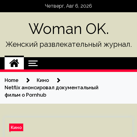
Skip
Четверг, Авг 6, 2026
to
content
Woman OK.
Женский развлекательный журнал.
Home
Кино
Netflix анонсировал документальный
фильм о Pornhub
Кино