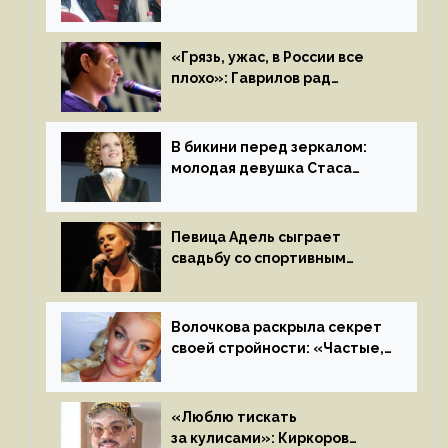
Бузовой стать популярной
«Грязь, ужас, в России все
плохо»: Гаврилов рад
отъезду из страны
иноагентов
В бикини перед зеркалом:
молодая девушка Стаса
Пьехи показала тело
на камеру
Певица Адель сыграет
свадьбу со спортивным
агентом Ричем Полом этим
летом
Волочкова раскрыла секрет
своей стройности: «Частые,
мощные, страстные…»
«Люблю тискать
за кулисами»: Киркоров