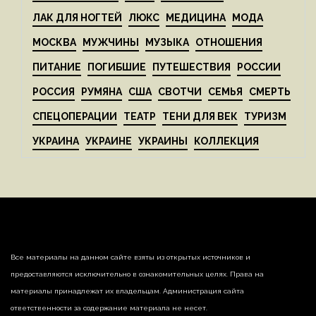
ЛАК ДЛЯ НОГТЕЙ
ЛЮКС
МЕДИЦИНА
МОДА
МОСКВА
МУЖЧИНЫ
МУЗЫКА
ОТНОШЕНИЯ
ПИТАНИЕ
ПОГИБШИЕ
ПУТЕШЕСТВИЯ
РОССИИ
РОССИЯ
РУМЯНА
США
СВОТЧИ
СЕМЬЯ
СМЕРТЬ
СПЕЦОПЕРАЦИИ
ТЕАТР
ТЕНИ ДЛЯ ВЕК
ТУРИЗМ
УКРАИНА
УКРАИНЕ
УКРАИНЫ
КОЛЛЕКЦИЯ
Все материалы на данном сайте взяты из открытых источников и
предоставляются исключительно в ознакомительных целях. Права на
материалы принадлежат их владельцам. Администрация сайта
ответственности за содержание материала не несет.