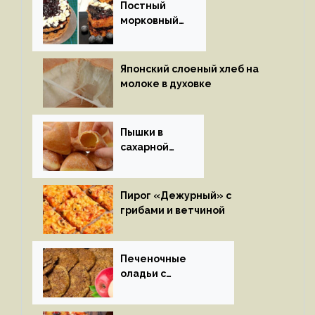
Постный
морковный
пирог
Японский слоеный хлеб на
молоке в духовке
Пышки в
сахарной
глазури
Пирог «Дежурный» с
грибами и ветчиной
Печеночные
оладьи с
яблоками